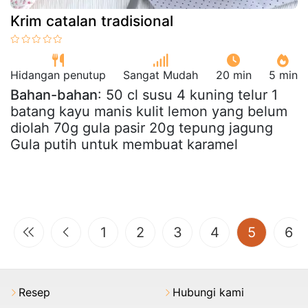
Krim catalan tradisional
Hidangan penutup
Sangat Mudah
20 min
5 min
Bahan-bahan
: 50 cl susu 4 kuning telur 1
batang kayu manis kulit lemon yang belum
diolah 70g gula pasir 20g tepung jagung
Gula putih untuk membuat karamel
(current
1
2
3
4
5
6
Resep
Hubungi kami