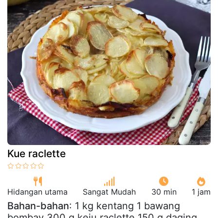
Kue raclette
Hidangan utama
Sangat Mudah
30 min
1 jam
Bahan-bahan
: 1 kg kentang 1 bawang
bombay 300 g keju raclette 150 g daging