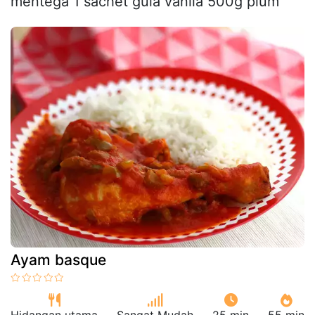
mentega 1 sachet gula vanila 500g plum
Ayam basque
Hidangan utama
Sangat Mudah
25 min
55 min