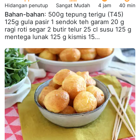
Hidangan penutup
Sangat Mudah
4 jam
40 min
Bahan-bahan
: 500g tepung terigu (T45)
125g gula pasir 1 sendok teh garam 20 g
ragi roti segar 2 butir telur 25 cl susu 125 g
mentega lunak 125 g kismis 15...