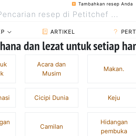
Tambahkan resep Anda
EP
ARTIKEL
PERT
hana dan lezat untuk setiap har
tuk
Acara dan
Makan.
ak
Musim
nasi
Cicipi Dunia
Keju
gan
Hidangan
Camilan
pembuka