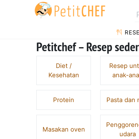
RES
Petitchef – Resep seder
Diet /
Resep un
Kesehatan
anak-an
Protein
Pasta dan 
Penggoren
Masakan oven
udara