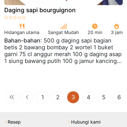
Daging sapi bourguignon
Hidangan utama
Sangat Mudah
20 min
3 jam
Bahan-bahan
: 500 g daging sapi bagian
betis 2 bawang bombay 2 wortel 1 buket
garni 75 cl anggur merah 100 g daging asap
1 siung bawang putih 100 g jamur kancing...
(current)
1
2
3
4
5
6
Resep
Hubungi kami