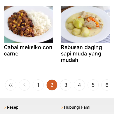
Cabai meksiko con
Rebusan daging
carne
sapi muda yang
mudah
(current)
1
2
3
4
5
6
Resep
Hubungi kami