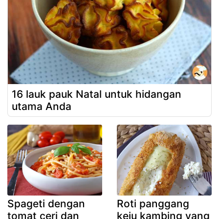
16 lauk pauk Natal untuk hidangan
utama Anda
Spageti dengan
Roti panggang
tomat ceri dan
keju kambing yang