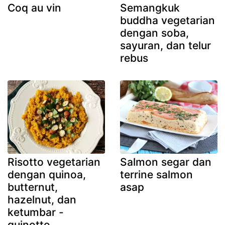
Coq au vin
Semangkuk
buddha vegetarian
dengan soba,
sayuran, dan telur
rebus
Risotto vegetarian
Salmon segar dan
dengan quinoa,
terrine salmon
butternut,
asap
hazelnut, dan
ketumbar -
quinotto