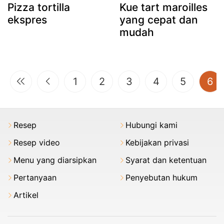
Pizza tortilla
Kue tart maroilles
ekspres
yang cepat dan
mudah
(c
1
2
3
4
5
6
Resep
Hubungi kami
Resep video
Kebijakan privasi
Menu yang diarsipkan
Syarat dan ketentuan
Pertanyaan
Penyebutan hukum
Artikel