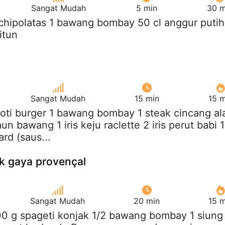
Sangat Mudah
5 min
30 m
 chipolatas 1 bawang bombay 50 cl anggur putih
itun
Sangat Mudah
15 min
15 m
 roti burger 1 bawang bombay 1 steak cincang al
n bawang 1 iris keju raclette 2 iris perut babi 1
rd (saus...
k gaya provençal
Sangat Mudah
20 min
15 m
00 g spageti konjak 1/2 bawang bombay 1 siung