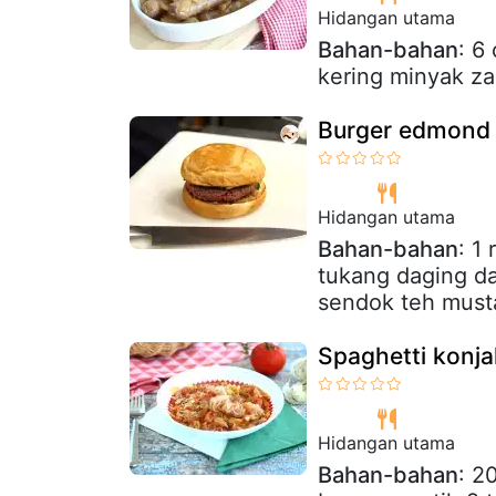
Hidangan utama
Bahan-bahan
: 6
kering minyak za
Burger edmond
Hidangan utama
Bahan-bahan
: 1
tukang daging dau
sendok teh musta
Spaghetti konja
Hidangan utama
Bahan-bahan
: 2