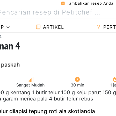
Tambahkan resep Anda
EP
ARTIKEL
PERT
4
man 4
g paskah
Sangat Mudah
30 min
1 
00 g kentang 1 butir telur 100 g keju parut 150 g
garam merica pala 4 butir telur rebus
lur dilapisi tepung roti ala skotlandia