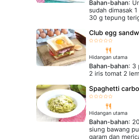
Bahan-bahan
: U
sudah dimasak 1 
30 g tepung teri
Club egg sandw
Hidangan utama
Bahan-bahan
: 3
2 iris tomat 2 le
Spaghetti carb
Hidangan utama
Bahan-bahan
: 2
siung bawang put
garam dan meric