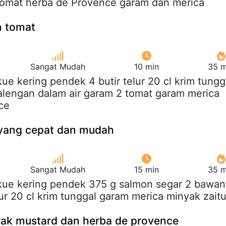
tomat herba de Provence garam dan merica
n tomat
Sangat Mudah
10 min
35 m
 kue kering pendek 4 butir telur 20 cl krim tungg
alengan dalam air garam 2 tomat garam merica
ce
yang cepat dan mudah
Sangat Mudah
15 min
35 m
 kue kering pendek 375 g salmon segar 2 bawa
lur 20 cl krim tunggal garam merica minyak zait
ak mustard dan herba de provence