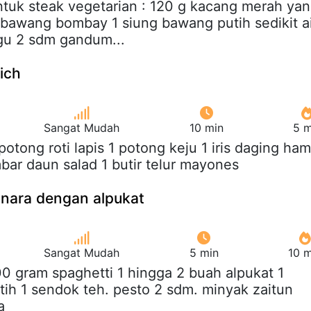
ntuk steak vegetarian : 120 g kacang merah ya
bawang bombay 1 siung bawang putih sedikit a
gu 2 sdm gandum...
ich
Sangat Mudah
10 min
5 m
 potong roti lapis 1 potong keju 1 iris daging ham
mbar daun salad 1 butir telur mayones
onara dengan alpukat
Sangat Mudah
5 min
10 m
00 gram spaghetti 1 hingga 2 buah alpukat 1
ih 1 sendok teh. pesto 2 sdm. minyak zaitun
a