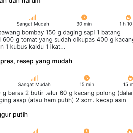
dah dan harum
Sangat Mudah
30 min
1 h 1
 bawang bombay 150 g daging sapi 1 batang
til 600 g tomat yang sudah dikupas 400 g kacan
 1 kubus kaldu 1 ikat...
spres, resep yang mudah
Sangat Mudah
15 min
15 m
0 g beras 2 butir telur 60 g kacang polong (dal
ging asap (atau ham putih) 2 sdm. kecap asin
gur putih