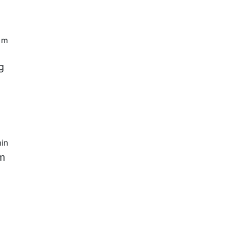
0 m
g
in
am