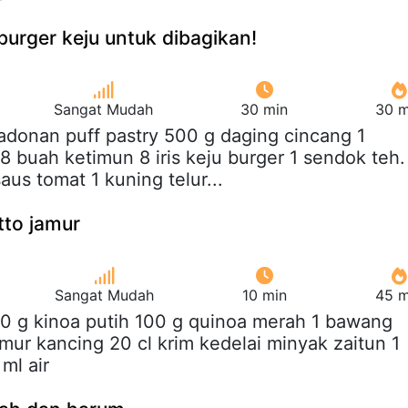
burger keju untuk dibagikan!
Sangat Mudah
30 min
30 m
 adonan puff pastry 500 g daging cincang 1
buah ketimun 8 iris keju burger 1 sendok teh.
us tomat 1 kuning telur...
tto jamur
Sangat Mudah
10 min
45 m
00 g kinoa putih 100 g quinoa merah 1 bawang
ur kancing 20 cl krim kedelai minyak zaitun 1
ml air