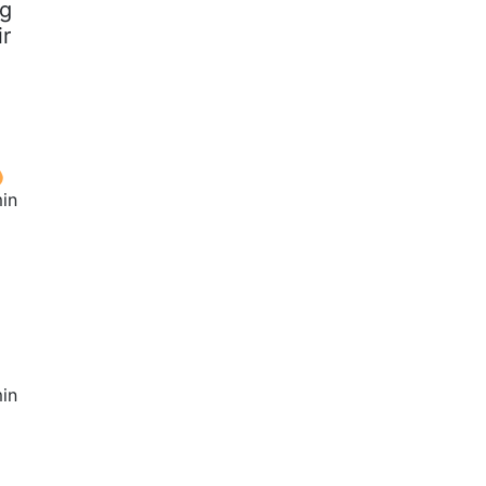
ng
ir
in
in