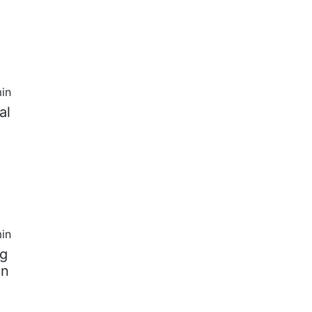
in
al
in
ng
un