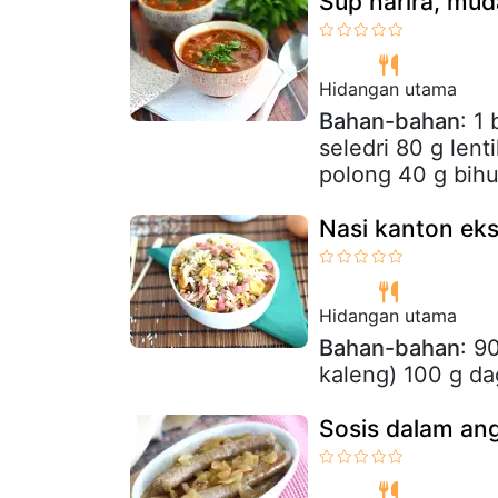
Sup harira, mu
Hidangan utama
Bahan-bahan
: 1
seledri 80 g len
polong 40 g bihun
Nasi kanton ek
Hidangan utama
Bahan-bahan
: 9
kaleng) 100 g da
Sosis dalam ang