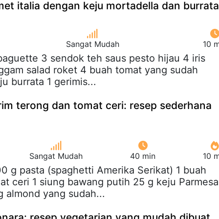
t italia dengan keju mortadella dan burrata
Sangat Mudah
10 m
 baguette 3 sendok teh saus pesto hijau 4 iris
nggam salad roket 4 buah tomat yang sudah
u burrata 1 gerimis...
im terong dan tomat ceri: resep sederhana
Sangat Mudah
40 min
10 m
00 g pasta (spaghetti Amerika Serikat) 1 buah
at ceri 1 siung bawang putih 25 g keju Parmes
g almond yang sudah...
onara: resep vegetarian yang mudah dibuat