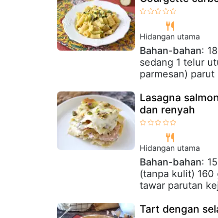
Hidangan utama
Bahan-bahan
: 1
sedang 1 telur ut
parmesan) parut 
Lasagna salmon
dan renyah
Hidangan utama
Bahan-bahan
: 1
(tanpa kulit) 16
tawar parutan ke
Tart dengan sela