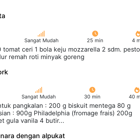
ta
Sangat Mudah
25 min
4 m
0 tomat ceri 1 bola keju mozzarella 2 sdm. pesto
elur remah roti minyak goreng
ork
Sangat Mudah
30 min
40 m
ntuk pangkalan : 200 g biskuit mentega 80 g
ian : 900g Philadelphia (fromage frais) 200g
t gula vanila 4 butir...
onara dengan alpukat