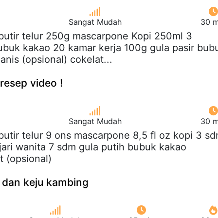
Sangat Mudah
30 m
 butir telur 250g mascarpone Kopi 250ml 3
buk kakao 20 kamar kerja 100g gula pasir bub
nis (opsional) cokelat...
 resep video !
Sangat Mudah
30 m
 butir telur 9 ons mascarpone 8,5 fl oz kopi 3 s
jari wanita 7 sdm gula putih bubuk kakao
t (opsional)
dan keju kambing