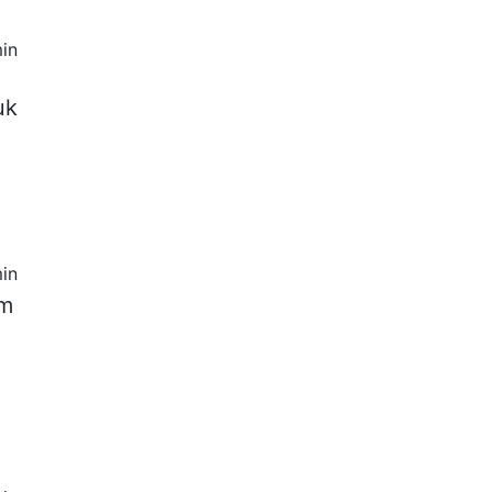
in
uk
in
dm