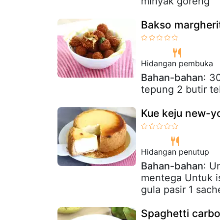
minyak goreng
Bakso margheri
Hidangan pembuka
Bahan-bahan
: 3
tepung 2 butir t
Kue keju new-y
Hidangan penutup
Bahan-bahan
: U
mentega Untuk is
gula pasir 1 sache
Spaghetti carb