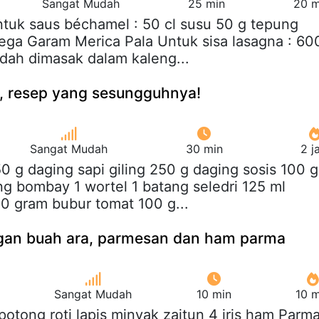
Sangat Mudah
25 min
20 m
ntuk saus béchamel : 50 cl susu 50 g tepung
ega Garam Merica Pala Untuk sisa lasagna : 60
dah dimasak dalam kaleng...
, resep yang sesungguhnya!
Sangat Mudah
30 min
2 j
50 g daging sapi giling 250 g daging sosis 100 g
g bombay 1 wortel 1 batang seledri 125 ml
0 gram bubur tomat 100 g...
gan buah ara, parmesan dan ham parma
Sangat Mudah
10 min
10 m
 potong roti lapis minyak zaitun 4 iris ham Parm