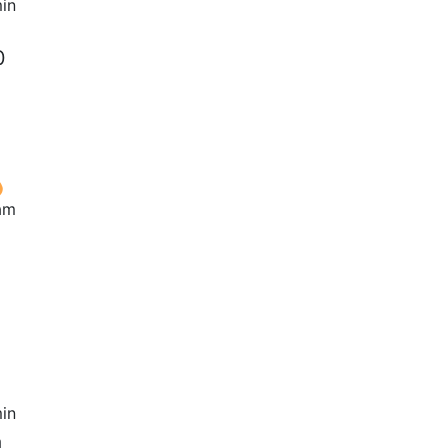
in
0
am
in
a