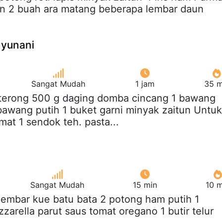
n 2 buah ara matang beberapa lembar daun
yunani
Sangat Mudah
1 jam
35 m
 terong 500 g daging domba cincang 1 bawang
awang putih 1 buket garni minyak zaitun Untuk
mat 1 sendok teh. pasta...
Sangat Mudah
15 min
10 m
 lembar kue batu bata 2 potong ham putih 1
zarella parut saus tomat oregano 1 butir telur