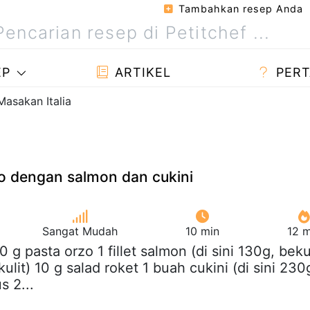
Tambahkan resep Anda
EP
ARTIKEL
PERT
Masakan Italia
o dengan salmon dan cukini
Sangat Mudah
10 min
12 m
50 g pasta orzo 1 fillet salmon (di sini 130g, bek
kulit) 10 g salad roket 1 buah cukini (di sini 230
s 2...