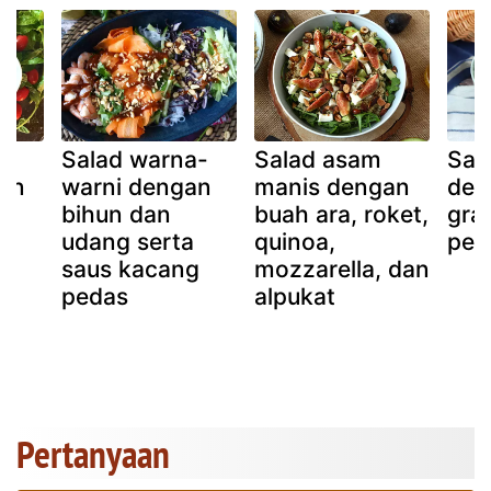
m
Salad warna-
Salad asam
Sal
an
warni dengan
manis dengan
den
bihun dan
buah ara, roket,
gra
udang serta
quinoa,
per
saus kacang
mozzarella, dan
pedas
alpukat
Pertanyaan