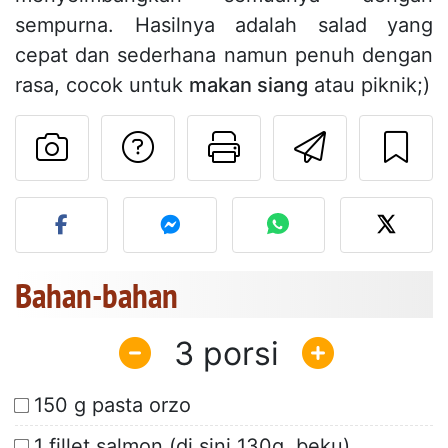
sempurna. Hasilnya adalah salad yang
cepat dan sederhana namun penuh dengan
rasa, cocok untuk
makan siang
atau piknik;)
Mengajukan pertan
Cetak halama
Kirim r
Unggah foto Anda dari res
Bahan-bahan
3
150 g pasta orzo
1 fillet salmon (di sini 130g, beku)