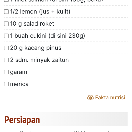
1/2 lemon (jus + kulit)
10 g salad roket
1 buah cukini (di sini 230g)
20 g kacang pinus
2 sdm. minyak zaitun
garam
merica
Fakta nutrisi
Persiapan