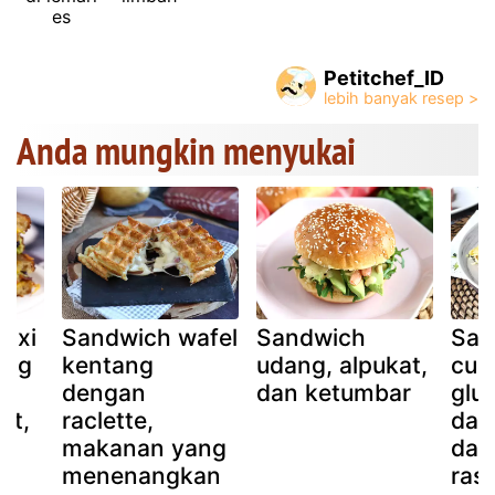
es
Petitchef_ID
Anda mungkin menyukai
axi
Sandwich wafel
Sandwich
San
ang
kentang
udang, alpukat,
cuk
:
dengan
dan ketumbar
glut
at,
raclette,
dal
p
makanan yang
dan
menenangkan
rasa