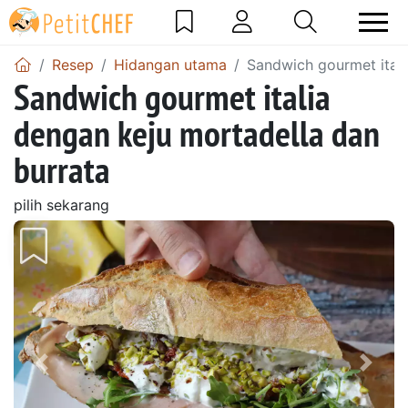
Resep
Hidangan utama
Sandwich gourmet itali
Sandwich gourmet italia
dengan keju mortadella dan
burrata
pilih sekarang
Sebelumnya
Beri