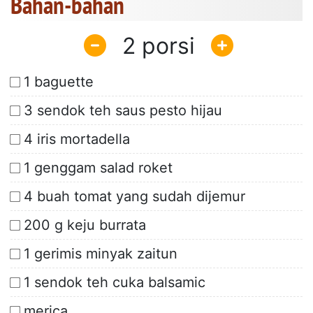
Bahan-bahan
2
1 baguette
3 sendok teh saus pesto hijau
4 iris mortadella
1 genggam salad roket
4 buah tomat yang sudah dijemur
200 g keju burrata
1 gerimis minyak zaitun
1 sendok teh cuka balsamic
merica