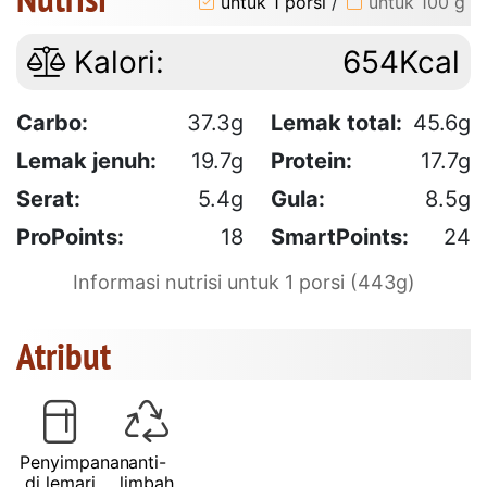
untuk 1 porsi
/
untuk 100 g
Kalori:
654Kcal
Carbo:
37.3g
Lemak total:
45.6g
Lemak jenuh:
19.7g
Protein:
17.7g
Serat:
5.4g
Gula:
8.5g
ProPoints:
18
SmartPoints:
24
Informasi nutrisi untuk 1 porsi (443g)
Atribut
Penyimpanan
anti-
di lemari
limbah