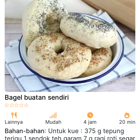
Bagel buatan sendiri
Lainnya
Mudah
4 jam
20 min
Bahan-bahan
: Untuk kue : 375 g tepung
terigu 1 sendok teh garam 7 g ragi roti segar