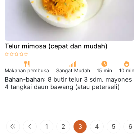
Telur mimosa (cepat dan mudah)
Makanan pembuka
Sangat Mudah
15 min
10 min
Bahan-bahan
: 8 butir telur 3 sdm. mayones
4 tangkai daun bawang (atau peterseli)
(current)
1
2
3
4
5
6