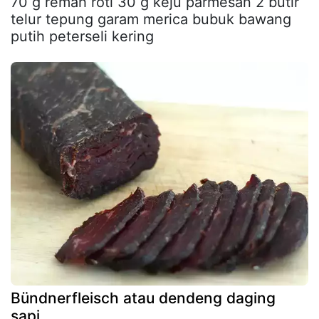
70 g remah roti 30 g keju parmesan 2 butir
telur tepung garam merica bubuk bawang
putih peterseli kering
Bündnerfleisch atau dendeng daging
sapi