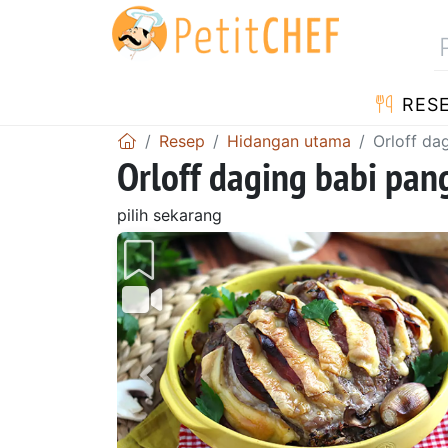
RES
Resep
Hidangan utama
Orloff da
Orloff daging babi pa
pilih sekarang
Sebelumnya