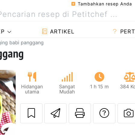
Tambahkan resep Anda
EP
ARTIKEL
PERT
ging babi panggang
nggang
Hidangan
Sangat
1 h 15 m
384 Kc
utama
Mudah
Kirim resep ini 
Cetak hala
Meng
Berikutnya
U