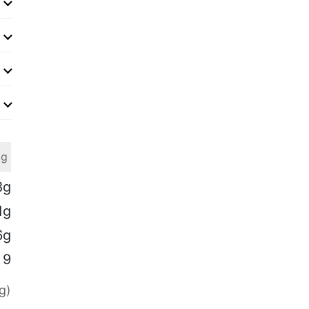
 g
8g
1g
6g
9
g)