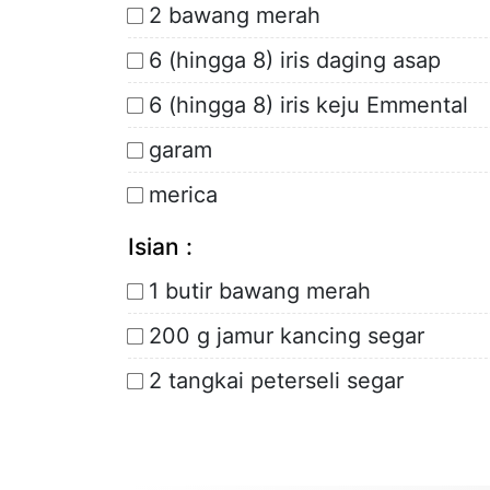
2 bawang merah
6 (hingga 8) iris daging asap
6 (hingga 8) iris keju Emmental
garam
merica
Isian :
1 butir bawang merah
200 g jamur kancing segar
2 tangkai peterseli segar