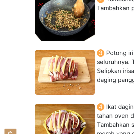
Tambahkan pe
Potong i
seluruhnya. 
Selipkan iris
daging pang
Ikat dagi
tahan oven d
Tambahkan si
merah yang 