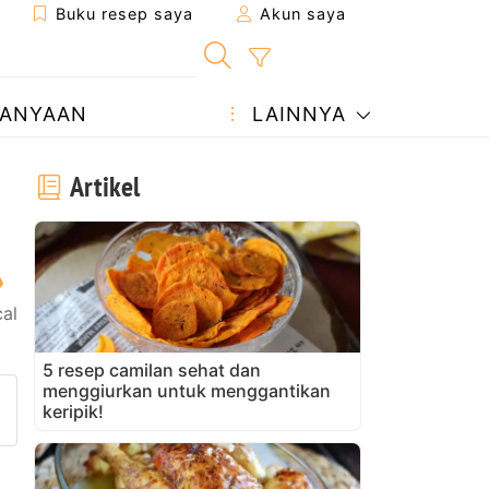
Buku resep saya
Akun saya
ANYAAN
LAINNYA
Artikel
al
5 resep camilan sehat dan
menggiurkan untuk menggantikan
ke teman
man ini
ajukan pertanyaan kepada pe
keripik!
nggah foto Anda dari resep in