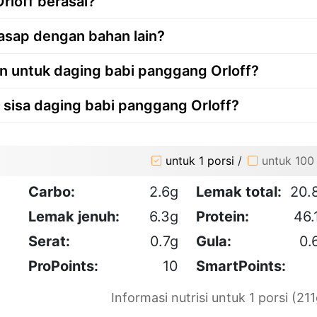
rloff berasal?
asap dengan bahan lain?
n untuk daging babi panggang Orloff?
sisa daging babi panggang Orloff?
untuk 1 porsi
/
untuk 100
Carbo:
2.6g
Lemak total:
20.
Lemak jenuh:
6.3g
Protein:
46.
Serat:
0.7g
Gula:
0.
ProPoints:
10
SmartPoints:
Informasi nutrisi untuk 1 porsi (211