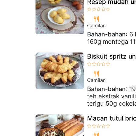
Resep mudah un
Camilan
Bahan-bahan
: 6
160g mentega 1
Biskuit spritz u
Camilan
Bahan-bahan
: 1
teh ekstrak vanil
terigu 50g cokela
Macan tutul bri