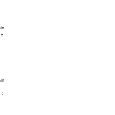
in
eh
in
 :