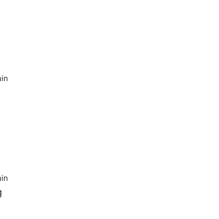
in
in
g