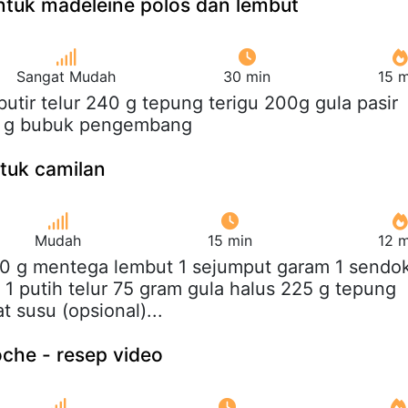
tuk madeleine polos dan lembut
Sangat Mudah
30 min
15 m
 butir telur 240 g tepung terigu 200g gula pasir
1 g bubuk pengembang
ntuk camilan
Mudah
15 min
12 m
90 g mentega lembut 1 sejumput garam 1 sendo
i 1 putih telur 75 gram gula halus 225 g tepung
t susu (opsional)...
oche - resep video