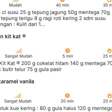
Mudah
40 min
30 m
5 cl susu 25 g tepung jagung 50g mentega 70g
tepung terigu 8 g ragi roti kering 2 sdm susu
gan : Kulit dari 1...
 kit kat ®
Sangat Mudah
5 min
25 m
 Kit Kat ® 200 g cokelat hitam 140 g mentega 7
 butir telur 75 g gula pasir
karamel vanila
Sangat Mudah
20 min
20 m
ntuk kue kering : 80 g gula halus 120 g menteg