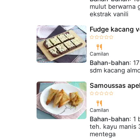
mulut berwarna g
ekstrak vanili
Fudge kacang 
Camilan
Bahan-bahan
: 1
sdm kacang almon
Samoussas apel
Camilan
Bahan-bahan
: 1
teh. kayu manis 3
mentega