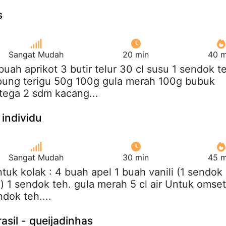
s
Sangat Mudah
20 min
40 m
 buah aprikot 3 butir telur 30 cl susu 1 sendok t
epung terigu 50g 100g gula merah 100g bubuk
ega 2 sdm kacang...
 individu
Sangat Mudah
30 min
45 m
ntuk kolak : 4 buah apel 1 buah vanili (1 sendok
i) 1 sendok teh. gula merah 5 cl air Untuk omset
dok teh....
asil - queijadinhas