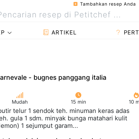
Tambahkan resep Anda
EP
ARTIKEL
PERT
carnevale - bugnes panggang italia
Mudah
15 min
10 m
 butir telur 1 sendok teh. minuman keras adas
eh. gula 1 sdm. minyak bunga matahari kulit
lemon) 1 sejumput garam...