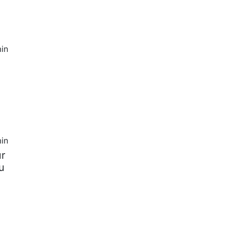
in
in
ur
u