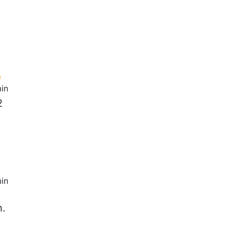
in
2
in
h.