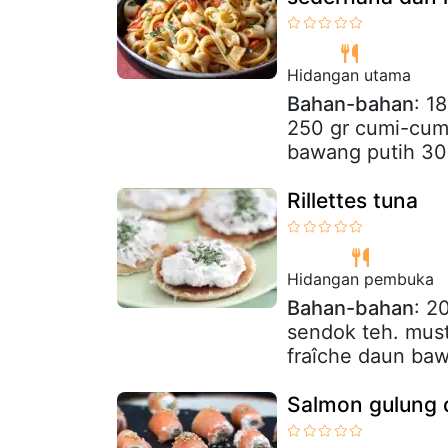
Hidangan utama
Bahan-bahan
: 1
250 gr cumi-cumi
bawang putih 30 
Rillettes tuna
Hidangan pembuka
Bahan-bahan
: 2
sendok teh. must
fraîche daun ba
Salmon gulung 