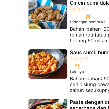
Cincin cumi da
Hidangan pembuka
Bahan-bahan
: 2
remah roti (atau
tepung 60 ml air 
Saus cumi: bum
Lainnya
Bahan-bahan
: 5
ceri 1 siung baw
zaitun secukupn
Pasta dengan c
sederhana dan 