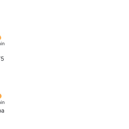
in
75
in
ba