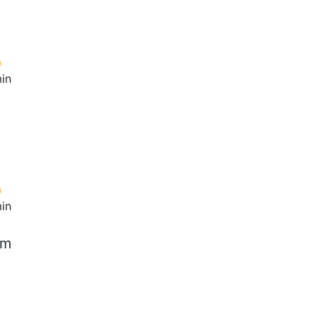
in
in
am