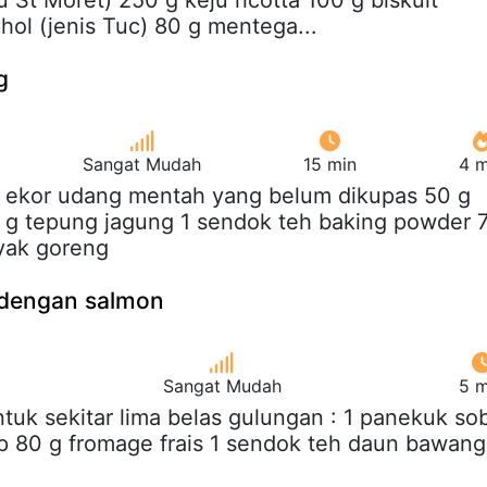
u St Moret) 250 g keju ricotta 100 g biskuit
ol (jenis Tuc) 80 g mentega...
g
Sangat Mudah
15 min
4 m
2 ekor udang mentah yang belum dikupas 50 g
 g tepung jagung 1 sendok teh baking powder 
yak goreng
 dengan salmon
Sangat Mudah
5 m
ntuk sekitar lima belas gulungan : 1 panekuk so
ap 80 g fromage frais 1 sendok teh daun bawang