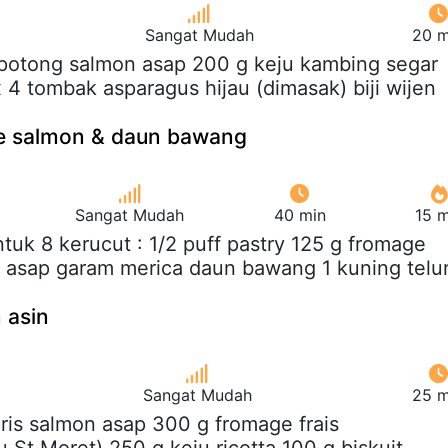
Sangat Mudah
20 m
 potong salmon asap 200 g keju kambing segar
 4 tombak asparagus hijau (dimasak) biji wijen
ne salmon & daun bawang
Sangat Mudah
40 min
15 m
ntuk 8 kerucut : 1/2 puff pastry 125 g fromage
mon asap garam merica daun bawang 1 kuning telu
 asin
Sangat Mudah
25 m
 iris salmon asap 300 g fromage frais