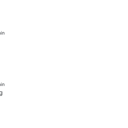
in
in
g