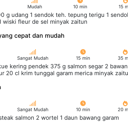
Mudah
10 min
15 m
00 g udang 1 sendok teh. tepung terigu 1 sendo
 wiski fleur de sel minyak zaitun
yang cepat dan mudah
Sangat Mudah
15 min
35 m
 kue kering pendek 375 g salmon segar 2 bawa
lur 20 cl krim tunggal garam merica minyak zait
n
Sangat Mudah
10 min
20 m
 steak salmon 2 wortel 1 daun bawang garam