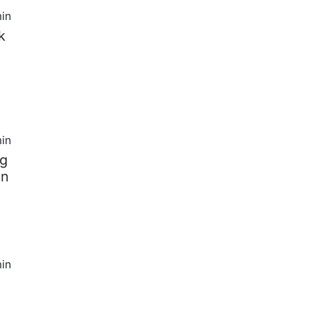
in
k
in
ng
un
in