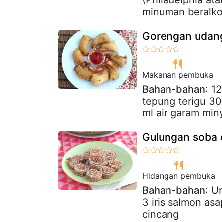
(Philadelphia ata
minuman beralkoh
Gorengan udan
Makanan pembuka
Bahan-bahan
: 1
tepung terigu 30
ml air garam min
Gulungan soba
Hidangan pembuka
Bahan-bahan
: U
3 iris salmon as
cincang