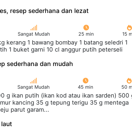
es, resep sederhana dan lezat
Sangat Mudah
25 min
15 m
 kg kerang 1 bawang bombay 1 batang seledri 1
h 1 buket garni 10 cl anggur putih peterseli
esep sederhana dan mudah
Sangat Mudah
45 min
50 m
00 g ikan putih (ikan kod atau ikan sarden) 500 
amur kancing 35 g tepung terigu 35 g mentega
eju parut garam...
 laut