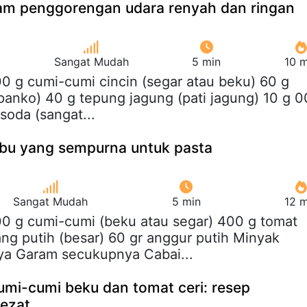
lam penggorengan udara renyah dan ringan
Sangat Mudah
5 min
10 m
00 g cumi-cumi cincin (segar atau beku) 60 g
 panko) 40 g tepung jagung (pati jagung) 10 g 0
soda (sangat...
bu yang sempurna untuk pasta
Sangat Mudah
5 min
12 m
00 g cumi-cumi (beku atau segar) 400 g tomat
ang putih (besar) 60 gr anggur putih Minyak
ya Garam secukupnya Cabai...
umi-cumi beku dan tomat ceri: resep
lezat