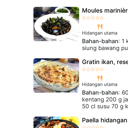
Moules marinièr
Hidangan utama
Bahan-bahan
: 1
siung bawang puti
Gratin ikan, r
Hidangan utama
Bahan-bahan
: 6
kentang 200 g j
50 cl susu 70 g k
Paella hidangan