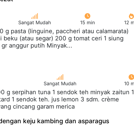
Sangat Mudah
15 min
12 m
80 g pasta (linguine, paccheri atau calamarata)
 beku (atau segar) 200 g tomat ceri 1 siung
gr anggur putih Minyak...
Sangat Mudah
10 m
00 g serpihan tuna 1 sendok teh minyak zaitun 1
ard 1 sendok teh. jus lemon 3 sdm. crème
wang cincang garam merica
dengan keju kambing dan asparagus