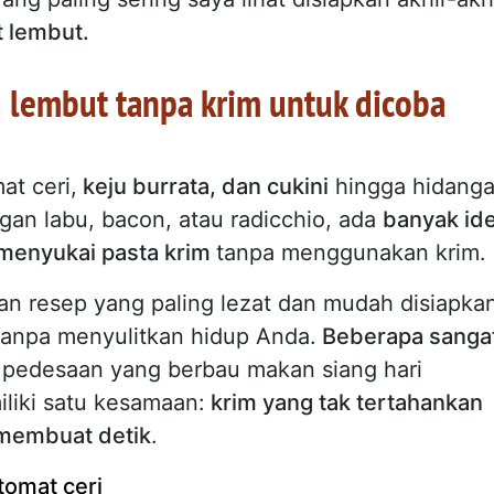
 lembut.
 lembut tanpa krim untuk dicoba
at ceri,
keju burrata, dan cukini
hingga hidang
an labu, bacon, atau radicchio, ada
banyak id
menyukai pasta krim
tanpa menggunakan krim.
n resep yang paling lezat dan mudah disiapkan
npa menyulitkan hidup Anda.
Beberapa sanga
n pedesaan yang berbau makan siang hari
liki satu kesamaan:
krim yang tak tertahankan
membuat detik
.
tomat ceri