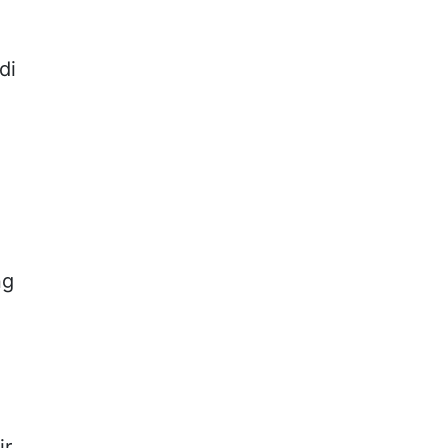
di
ng
ir