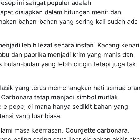
esep ini sangat populer adalah
apat disiapkan dalam hitungan menit dan
kan bahan-bahan yang sering kali sudah ada 
jadi lebih lezat secara instan
. Kacang kenari
Labu dan
paprika
menjadi krim yang manis dan
ulan-bulan yang lebih dingin tetapi juga tak
lasik yang terus memenangkan hati semua ora
.
Carbonara tetap menjadi simbol mutlak
io e pepe, di mana hanya sedikit bahan yang
ensi yang luar biasa.
galami masa keemasan.
Courgette carbonara
,
ang paling sering saya lihat disiapkan akhir-akh