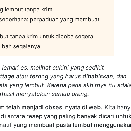
g lembut tanpa krim
sederhana: perpaduan yang membuat
ut tanpa krim untuk dicoba segera
ubah segalanya
lemari es, melihat cukini yang sedikit
ottage
atau
terong
yang
harus dihabiskan
, dan
asta yang lembut. Karena pada akhirnya itu adal
rhasil menyatukan semua orang.
im telah menjadi obsesi nyata di web
. Kita hany
u
di antara resep yang paling banyak dicari
untu
rnatif yang membuat
pasta lembut menggunaka