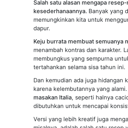
Salah satu alasan mengapa resep-r
kesederhanaannya.
Banyak yang d
memungkinkan kita untuk mengguna
dapur.
Keju burrata membuat semuanya men
menambah kontras dan karakter. 
membungkus yang sempurna untuk b
tertahankan selama sisa tahun ini.
Dan kemudian ada juga hidangan k
karena kelembutannya yang alami
masakan Italia
, seperti halnya cac
dibutuhkan untuk mencapai konsist
Versi yang lebih kreatif juga men
misalnya, adalah salah satu resep y