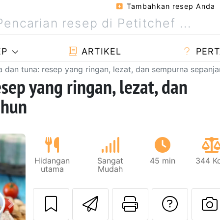
Tambahkan resep Anda
EP
ARTIKEL
PERT
a dan tuna: resep yang ringan, lezat, dan sempurna sepanj
sep yang ringan, lezat, dan
ahun
Hidangan
Sangat
45 min
344 Kc
utama
Mudah
Kirim resep ini 
Cetak hala
Meng
Berikutnya