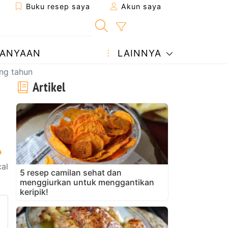
Buku resep saya
Akun saya
ANYAAN
LAINNYA
ang tahun
Artikel
al
5 resep camilan sehat dan
menggiurkan untuk menggantikan
keripik!
ke teman
man ini
ajukan pertanyaan kepada pe