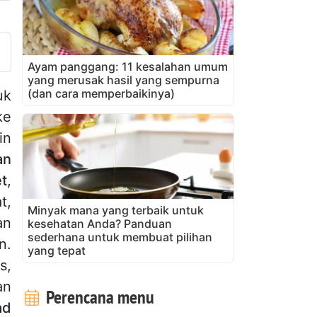
nggah foto Anda dari resep in
Ayam panggang: 11 kesalahan umum
yang merusak hasil yang sempurna
(dan cara memperbaikinya)
uk
ke
in
an
t
,
t,
Minyak mana yang terbaik untuk
an
kesehatan Anda? Panduan
sederhana untuk membuat pilihan
n.
yang tepat
s,
an
Perencana menu
ad