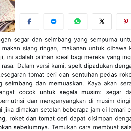
U
ngan segar dan seimbang yang sempurna unt
i makan siang ringan, makanan untuk dibawa 
, ini adalah pilihan ideal bagi mereka yang ing
rasa. Dalam versi kami,
spelt dipadukan deng
kesegaran tomat ceri dan
sentuhan pedas roke
g seimbang dan memuaskan
. Kaya akan sera
 sangat cocok
untuk segala musim
: segar d
bernutrisi dan mengenyangkan di musim dingi
i
jika dimakan setelah beberapa jam di lemari e
ng, roket dan tomat ceri
dapat disimpan deng
iapkan sebelumnya
. Temukan cara membuat
sal