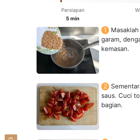
Persiapan
W
5 min
Masaklah 
garam, denga
kemasan.
Sementara
saus. Cuci t
bagian.