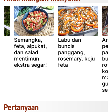
Semangka,
Labu dan
Aru
s
feta, alpukat,
buncis
per
dan salad
panggang,
pan
mentimun:
rosemary, keju
burr
ekstra segar!
feta
rot
kom
man
gur
sem
Pertanyaan