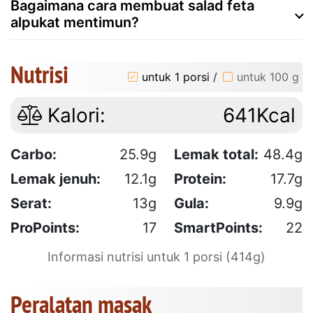
Bagaimana cara membuat salad feta
alpukat mentimun?
Nutrisi
untuk 1 porsi
/
untuk 100 g
Kalori:
641Kcal
Carbo:
25.9g
Lemak total:
48.4g
Lemak jenuh:
12.1g
Protein:
17.7g
Serat:
13g
Gula:
9.9g
ProPoints:
17
SmartPoints:
22
Informasi nutrisi untuk 1 porsi (414g)
Peralatan masak