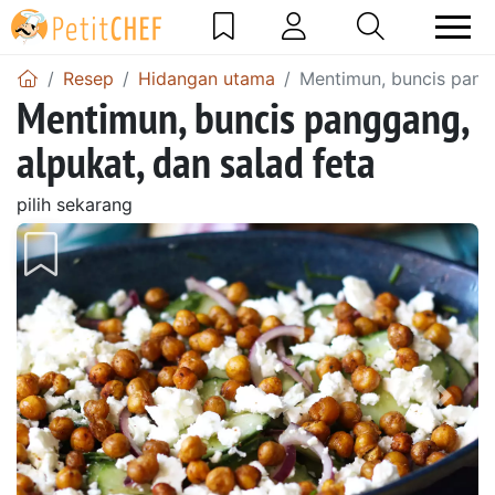
Resep
Hidangan utama
Mentimun, buncis pangg
Mentimun, buncis panggang,
alpukat, dan salad feta
pilih sekarang
Sebelumnya
Beri