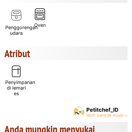
Oven
Penggorengan
udara
Atribut
Penyimpanan
di lemari
es
Petitchef_ID
Anda mungkin menyukai