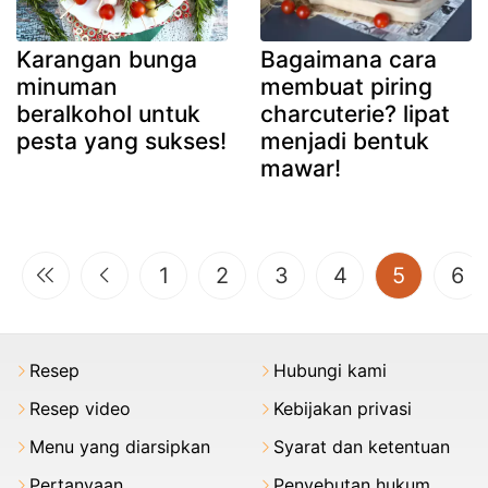
Karangan bunga
Bagaimana cara
minuman
membuat piring
beralkohol untuk
charcuterie? lipat
pesta yang sukses!
menjadi bentuk
mawar!
(current
1
2
3
4
5
6
Resep
Hubungi kami
Resep video
Kebijakan privasi
Menu yang diarsipkan
Syarat dan ketentuan
Pertanyaan
Penyebutan hukum