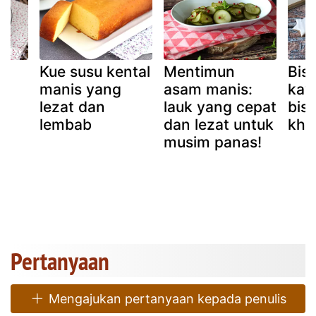
s
Kue susu kental
Mentimun
Bisk
manis yang
asam manis:
kay
h
lezat dan
lauk yang cepat
bisk
lembab
dan lezat untuk
kha
musim panas!
a
as
)
Pertanyaan
Mengajukan pertanyaan kepada penulis