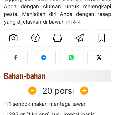
Anda dengan
ciuman
untuk melengkapi
pesta! Manjakan diri Anda dengan resep
yang dijelaskan di bawah ini↓↓
Mengajukan pertan
Cetak halama
Kirim r
Unggah foto Anda dari res
Bahan-bahan
20
1 sendok makan mentega tawar
395 gr (1 kaleng) susu kental manis