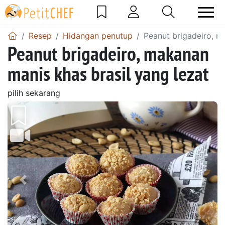
Resep
Hidangan penutup
Peanut brigadeiro, m
Peanut brigadeiro, makanan
manis khas brasil yang lezat
pilih sekarang
Sebelumnya
Beri