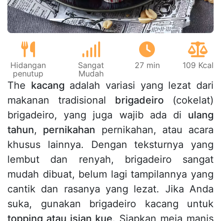
Hidangan
Sangat
27 min
109 Kcal
penutup
Mudah
The
kacang
adalah variasi yang lezat dari
makanan tradisional
brigadeiro
(cokelat)
brigadeiro, yang juga wajib ada di
ulang
tahun
,
pernikahan
pernikahan, atau acara
khusus lainnya. Dengan teksturnya yang
lembut dan renyah, brigadeiro sangat
mudah dibuat, belum lagi tampilannya yang
cantik dan rasanya yang lezat. Jika Anda
suka, gunakan brigadeiro kacang untuk
topping atau isian kue
. Siapkan meja manis