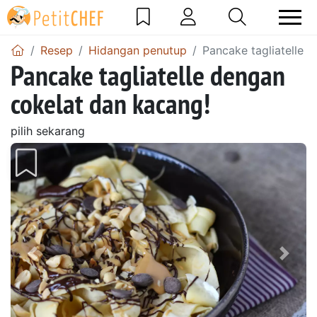
Resep
Hidangan penutup
Pancake tagliatelle 
Pancake tagliatelle dengan
cokelat dan kacang!
pilih sekarang
Sebelumnya
Beri