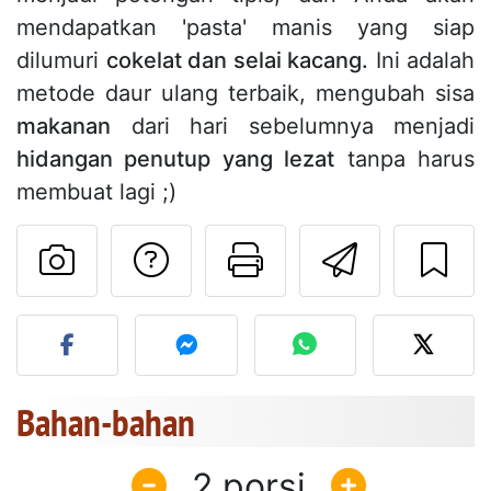
mendapatkan 'pasta' manis yang siap
dilumuri
cokelat dan selai kacang.
Ini adalah
metode daur ulang terbaik, mengubah sisa
makanan
dari hari sebelumnya menjadi
hidangan penutup yang lezat
tanpa harus
membuat lagi ;)
Mengajukan pertan
Cetak halama
Kirim r
Unggah foto Anda dari res
Bahan-bahan
2