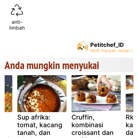
anti-
limbah
Petitchef_ID
Anda mungkin menyukai
Sup afrika:
Cruffin,
Rkh
i
tomat, kacang
kombinasi
kac
tanah, dan
croissant dan
dan