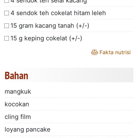
4 sendok teh selai kacang
4 sendok teh cokelat hitam leleh
15 gram kacang tanah (+/-)
15 g keping cokelat (+/-)
Fakta nutrisi
Bahan
mangkuk
kocokan
cling film
loyang pancake