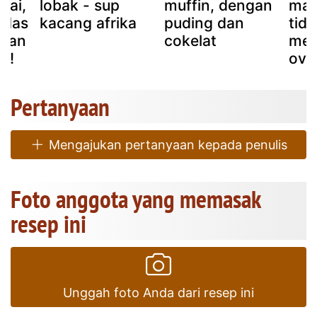
lai,
lobak - sup
muffin, dengan
man
edas
kacang afrika
puding dan
tida
 dan
cokelat
mem
h!
ove
Pertanyaan
Mengajukan pertanyaan kepada penulis
Foto anggota yang memasak
resep ini
Unggah foto Anda dari resep ini