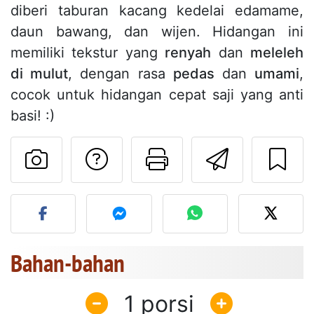
diberi taburan kacang kedelai edamame,
daun bawang, dan wijen. Hidangan ini
memiliki tekstur yang
renyah
dan
meleleh
di mulut
, dengan rasa
pedas
dan
umami
,
cocok untuk hidangan cepat saji yang anti
basi! :)
Mengajukan pertan
Cetak halama
Kirim r
Unggah foto Anda dari res
Bahan-bahan
1