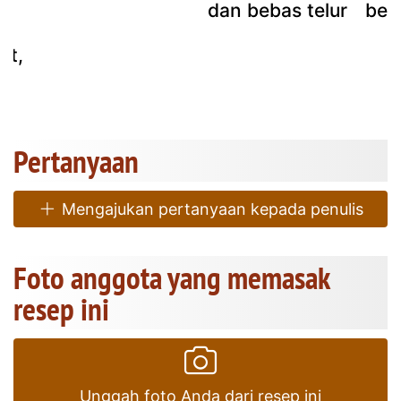
dan bebas telur
beb
at,
Pertanyaan
Mengajukan pertanyaan kepada penulis
Foto anggota yang memasak
resep ini
Unggah foto Anda dari resep ini