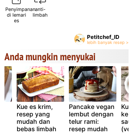
Penyimpanan
anti-
di lemari
limbah
es
Petitchef_ID
Anda mungkin menyukai
l
Kue es krim,
Pancake vegan
Kue
n
resep yang
lembut dengan
ked
mudah dan
telur rami:
sau
n
bebas limbah
resep mudah
(ve