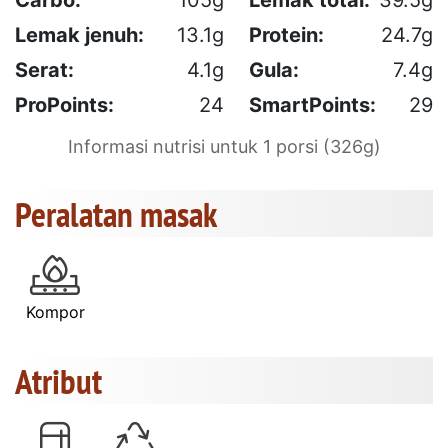
Lemak jenuh:
13.1g
Protein:
24.7g
Serat:
4.1g
Gula:
7.4g
ProPoints:
24
SmartPoints:
29
Informasi nutrisi untuk 1 porsi (326g)
Peralatan masak
Kompor
Atribut