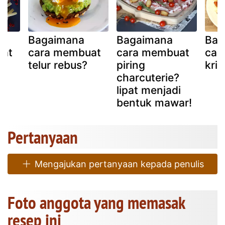
Bagaimana
Bagaimana
Bag
uat
cara membuat
cara membuat
car
telur rebus?
piring
kri
charcuterie?
lipat menjadi
bentuk mawar!
Pertanyaan
Mengajukan pertanyaan kepada penulis
Foto anggota yang memasak
resep ini