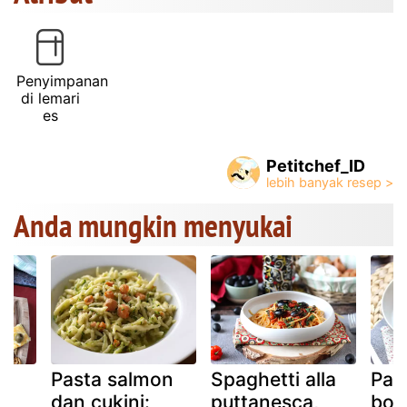
Penyimpanan
di lemari
es
Petitchef_ID
Anda mungkin menyukai
Pasta salmon
Spaghetti alla
Past
dan cukini:
puttanesca,
bos