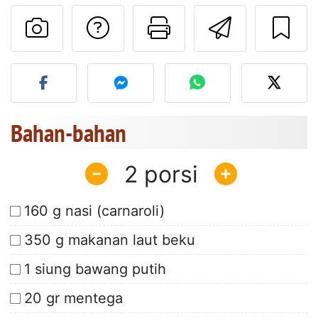
Mengajukan pertan
Cetak halama
Kirim r
Unggah foto Anda dari res
Bahan-bahan
2
160 g nasi (carnaroli)
350 g makanan laut beku
1 siung bawang putih
20 gr mentega