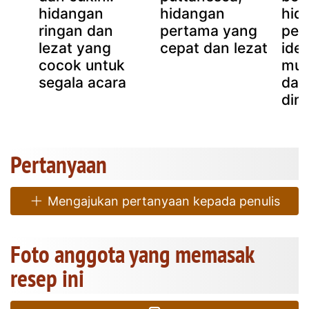
hidangan
hidangan
hid
k
ringan dan
pertama yang
per
lezat yang
cepat dan lezat
idea
cocok untuk
mus
segala acara
dan
din
Pertanyaan
Mengajukan pertanyaan kepada penulis
Foto anggota yang memasak
resep ini