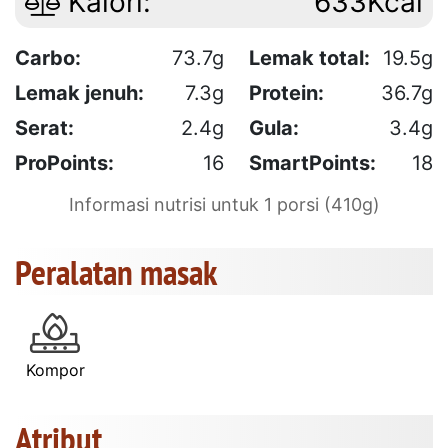
Kalori:
633Kcal
Carbo:
73.7g
Lemak total:
19.5g
Lemak jenuh:
7.3g
Protein:
36.7g
Serat:
2.4g
Gula:
3.4g
ProPoints:
16
SmartPoints:
18
Informasi nutrisi untuk 1 porsi (410g)
Peralatan masak
Kompor
Atribut