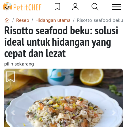
Resep
Hidangan utama
Risotto seafood beku: 
Risotto seafood beku: solusi
ideal untuk hidangan yang
cepat dan lezat
pilih sekarang
Sebelumnya
Beri