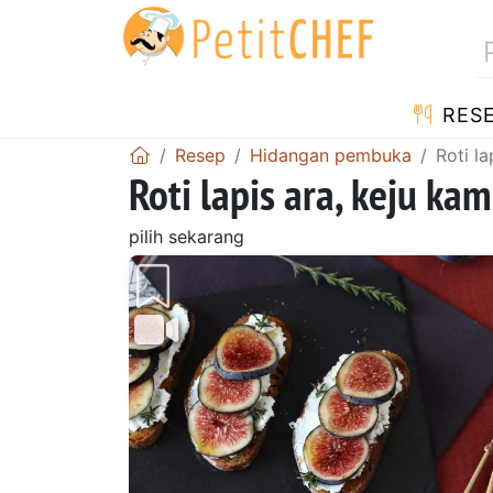
RES
Resep
Hidangan pembuka
Roti l
Roti lapis ara, keju k
pilih sekarang
Sebelumnya