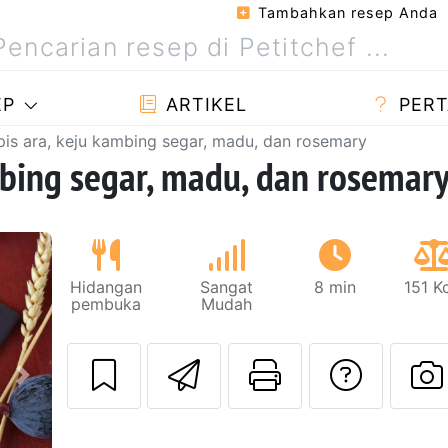
Tambahkan resep Anda
EP
ARTIKEL
PERT
apis ara, keju kambing segar, madu, dan rosemary
ambing segar, madu, dan rosemar
Hidangan
Sangat
8 min
151 K
pembuka
Mudah
Kirim resep ini 
Cetak hala
Meng
Berikutnya
U