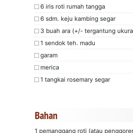
6 iris roti rumah tangga
6 sdm. keju kambing segar
3 buah ara (+/- tergantung ukura
1 sendok teh. madu
garam
merica
1 tangkai rosemary segar
Bahan
1 pemanggang roti (atau penggore