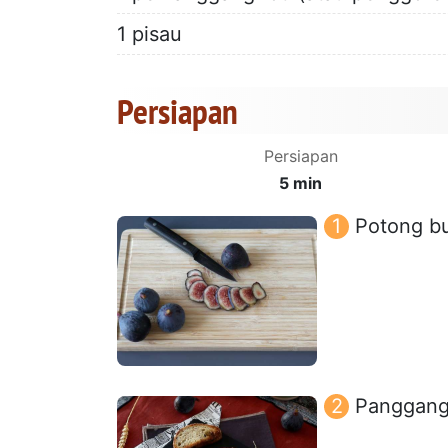
1 pisau
Persiapan
Persiapan
5 min
Potong bua
Panggang i