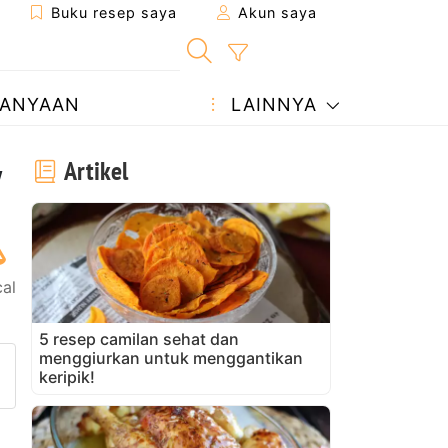
Buku resep saya
Akun saya
ANYAAN
LAINNYA
y
Artikel
cal
5 resep camilan sehat dan
menggiurkan untuk menggantikan
ke teman
man ini
ajukan pertanyaan kepada pe
keripik!
nggah foto Anda dari resep in