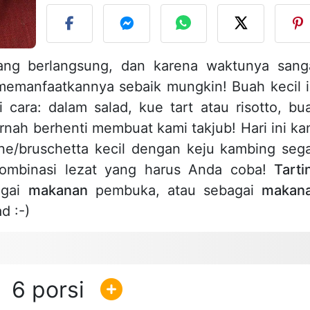
ng berlangsung, dan karena waktunya sang
emanfaatkannya sebaik mungkin! Buah kecil i
cara: dalam salad, kue tart atau risotto, bu
rnah berhenti membuat kami takjub! Hari ini ka
e/bruschetta kecil dengan keju kambing sega
ombinasi lezat yang harus Anda coba!
Tarti
agai
makanan
pembuka, atau sebagai
makan
d :-)
6