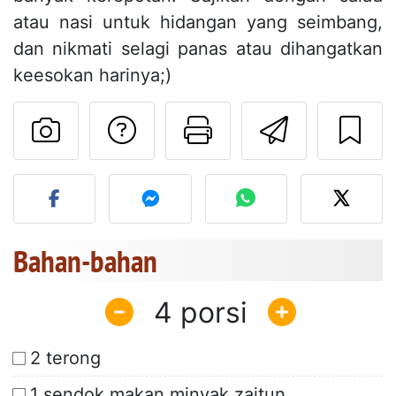
atau nasi untuk hidangan yang seimbang,
dan nikmati selagi panas atau dihangatkan
keesokan harinya;)
Mengajukan pertan
Cetak halama
Kirim r
Unggah foto Anda dari res
Bahan-bahan
4
2 terong
1 sendok makan minyak zaitun