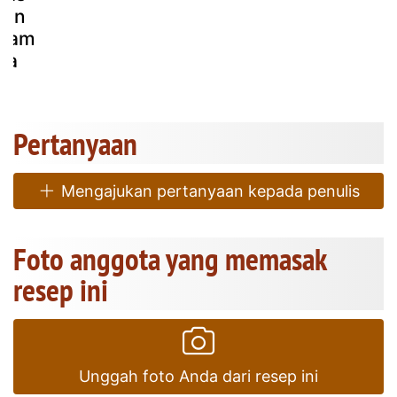
gan
alam
ara
!
Pertanyaan
Mengajukan pertanyaan kepada penulis
Foto anggota yang memasak
resep ini
Unggah foto Anda dari resep ini