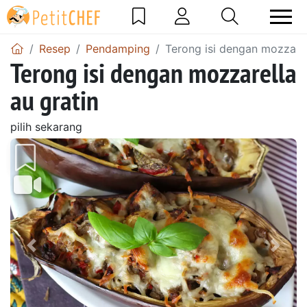
Resep
Pendamping
Terong isi dengan mozzarel
Terong isi dengan mozzarella
au gratin
pilih sekarang
Sebelumnya
Beri