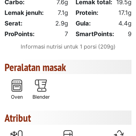
Carbo:
7.6g
Lemak total:
19.5g
Lemak jenuh:
7.1g
Protein:
17.1g
Serat:
2.9g
Gula:
4.4g
ProPoints:
7
SmartPoints:
9
Informasi nutrisi untuk 1 porsi (209g)
Peralatan masak
Oven
Blender
Atribut