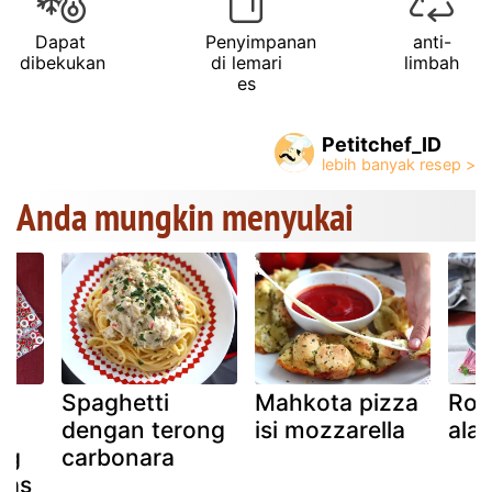
Dapat
Penyimpanan
anti-
dibekukan
di lemari
limbah
es
Petitchef_ID
Anda mungkin menyukai
Spaghetti
Mahkota pizza
Roti
dengan terong
isi mozzarella
ala 
ng
carbonara
pas