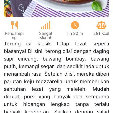
Pendampi
Sangat
1 h 20 m
281 Kcal
ng
Mudah
Terong isi
klasik tetap lezat seperti
biasanya! Di sini, terong diisi dengan daging
sapi cincang, bawang bombay, bawang
putih, kemangi segar, dan sedikit lada untuk
menambah rasa. Setelah diisi, mereka diberi
parutan
keju mozzarella
untuk memberikan
sentuhan lezat yang meleleh.
Mudah
dibuat
, porsi yang banyak dan sempurna
untuk hidangan lengkap tanpa terlalu
banyak kerepotan. Sajikan dengan salad