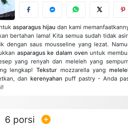
untuk
asparagus hijau
dan kami memanfaatkann
akan bertahan lama! Kita semua sudah tidak asi
sik dengan saus mousseline yang lezat. Namu
sukkan
asparagus ke dalam oven
untuk membu
 Resep yang renyah dan meleleh yang sempur
ang lengkap!
Tekstur
mozzarella yang
melele
etkan, dan
kerenyahan
puff pastry - Anda pas
i!
6