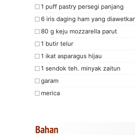
1 puff pastry persegi panjang
6 iris daging ham yang diawetka
80 g keju mozzarella parut
1 butir telur
1 ikat asparagus hijau
1 sendok teh. minyak zaitun
garam
merica
Bahan