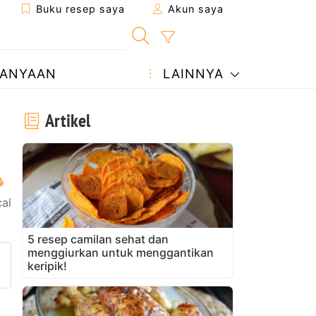
Buku resep saya
Akun saya
ANYAAN
LAINNYA
Artikel
cal
5 resep camilan sehat dan
menggiurkan untuk menggantikan
ke teman
man ini
ajukan pertanyaan kepada pe
keripik!
nggah foto Anda dari resep in