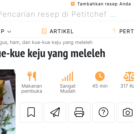
Tambahkan resep Anda
EP
ARTIKEL
PERT
gus, ham, dan kue-kue keju yang meleleh
ue-kue keju yang meleleh
Makanan
Sangat
45 min
317 K
pembuka
Mudah
Kirim resep ini 
Cetak hala
Meng
Berikutnya
U