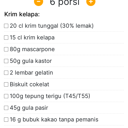
6
Krim kelapa:
20 cl krim tunggal (30% lemak)
15 cl krim kelapa
80g mascarpone
50g gula kastor
2 lembar gelatin
Biskuit cokelat
100g tepung terigu (T45/T55)
45g gula pasir
16 g bubuk kakao tanpa pemanis