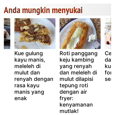
Anda mungkin menyukai
k,
Kue gulung
Roti panggang
Ceri
t
kayu manis,
keju kambing
dan
h
meleleh di
yang renyah
kue
h
mulut dan
dan meleleh di
fon
renyah dengan
mulut dilapisi
sem
rasa kayu
tepung roti
manis yang
dengan air
enak
fryer:
kenyamanan
mutlak!