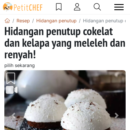
Resep
Hidangan penutup
Hidangan penutup cok
Hidangan penutup cokelat
dan kelapa yang meleleh dan
renyah!
pilih sekarang
Sebelumnya
Beri