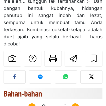
meleleh... sungguh tak tertahankan ;-) Dan
dengan bentuk kubahnya, hidangan
penutup ini sangat indah dan lezat,
sempurna untuk membuat tamu Anda
terkesan. Kombinasi cokelat-kelapa adalah
duet ajaib yang selalu berhasil
- harus
dicoba!
Mengajukan pertan
Cetak halama
Kirim r
Unggah foto Anda dari res
Bahan-bahan