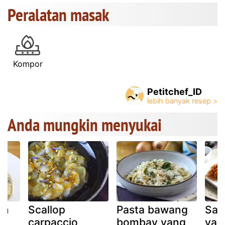
Peralatan masak
Kompor
Petitchef_ID
Anda mungkin menyukai
an
Scallop
Pasta bawang
Sar
carpaccio
bombay yang
yan