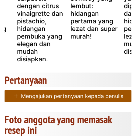
dengan citrus
lembut:
dip
vinaigrette dan
hidangan
dal
pistachio,
pertama yang
hid
ng
hidangan
lezat dan super
per
pembuka yang
murah!
lez
elegan dan
mu
mudah
dis
disiapkan.
Pertanyaan
Mengajukan pertanyaan kepada penulis
Foto anggota yang memasak
resep ini