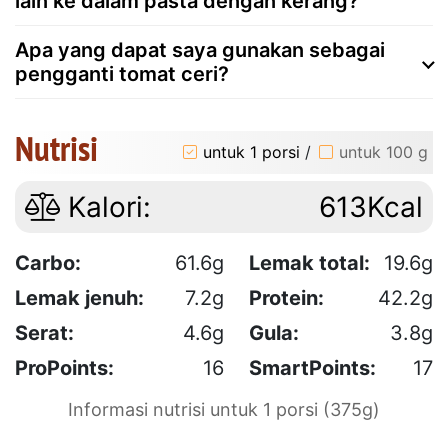
lain ke dalam pasta dengan kerang?
Apa yang dapat saya gunakan sebagai
pengganti tomat ceri?
Nutrisi
untuk 1 porsi
/
untuk 100 g
Kalori:
613Kcal
Carbo:
61.6g
Lemak total:
19.6g
Lemak jenuh:
7.2g
Protein:
42.2g
Serat:
4.6g
Gula:
3.8g
ProPoints:
16
SmartPoints:
17
Informasi nutrisi untuk 1 porsi (375g)