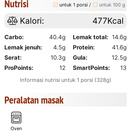
Nutrisi
untuk 1 porsi
/
untuk 100 g
Kalori:
477Kcal
Carbo:
40.4g
Lemak total:
14.6g
Lemak jenuh:
4.5g
Protein:
41.6g
Serat:
10.3g
Gula:
12.5g
ProPoints:
12
SmartPoints:
13
Informasi nutrisi untuk 1 porsi (328g)
Peralatan masak
Oven