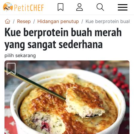
Resep
Hidangan penutup
Kue berprotein buah
Kue berprotein buah merah
yang sangat sederhana
pilih sekarang
Sebelumnya
Beri