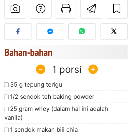
Mengajukan pertan
Cetak halama
Kirim r
Unggah foto Anda dari res
Bahan-bahan
1
35 g tepung terigu
1/2 sendok teh baking powder
25 gram whey (dalam hal ini adalah
vanila)
1 sendok makan biji chia