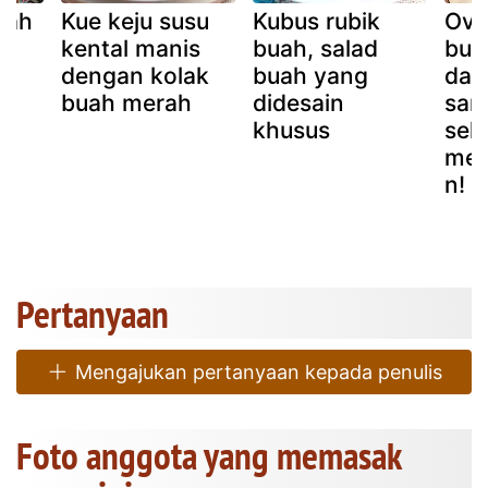
mah
Kue keju susu
Kubus rubik
Ove
kental manis
buah, salad
bua
dengan kolak
buah yang
dan
buah merah
didesain
sar
khusus
seh
men
n!
Pertanyaan
Mengajukan pertanyaan kepada penulis
Foto anggota yang memasak