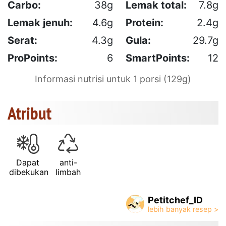
Carbo:
38g
Lemak total:
7.8g
Lemak jenuh:
4.6g
Protein:
2.4g
Serat:
4.3g
Gula:
29.7g
ProPoints:
6
SmartPoints:
12
Informasi nutrisi untuk 1 porsi (129g)
Atribut
Dapat
anti-
dibekukan
limbah
Petitchef_ID