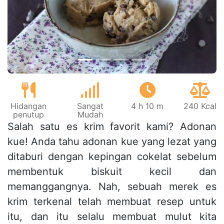
Sebelumnya
Beri
Hidangan
Sangat
4 h 10 m
240 Kcal
penutup
Mudah
Salah satu es krim favorit kami? Adonan
kue! Anda tahu adonan kue yang lezat yang
ditaburi dengan kepingan cokelat sebelum
membentuk biskuit kecil dan
memanggangnya. Nah, sebuah merek es
krim terkenal telah membuat resep untuk
itu, dan itu selalu membuat mulut kita