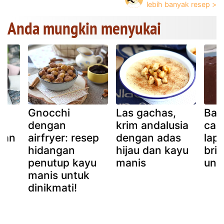
Anda mungkin menyukai
Gnocchi
Las gachas,
Bag
g
dengan
krim andalusia
car
gan
airfryer: resep
dengan adas
lapi
hidangan
hijau dan kayu
bri
penutup kayu
manis
unt
manis untuk
dinikmati!