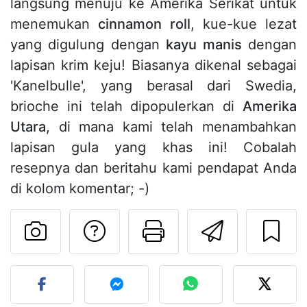
langsung menuju ke Amerika Serikat untuk
menemukan
cinnamon roll
, kue-kue lezat
yang digulung dengan
kayu manis
dengan
lapisan krim keju! Biasanya dikenal sebagai
'Kanelbulle', yang berasal dari Swedia,
brioche ini telah dipopulerkan di
Amerika
Utara
, di mana kami telah menambahkan
lapisan gula yang khas ini! Cobalah
resepnya dan beritahu kami pendapat Anda
di kolom komentar; -)
Mengajukan pertan
Cetak halama
Kirim r
Unggah foto Anda dari res