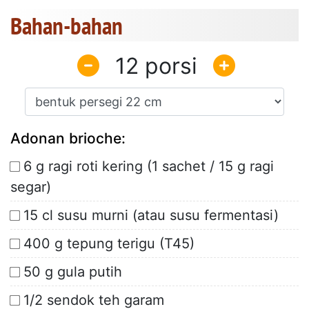
Bahan-bahan
12
Adonan brioche:
6 g ragi roti kering (1 sachet / 15 g ragi
segar)
15 cl susu murni (atau susu fermentasi)
400 g tepung terigu (T45)
50 g gula putih
1/2 sendok teh garam