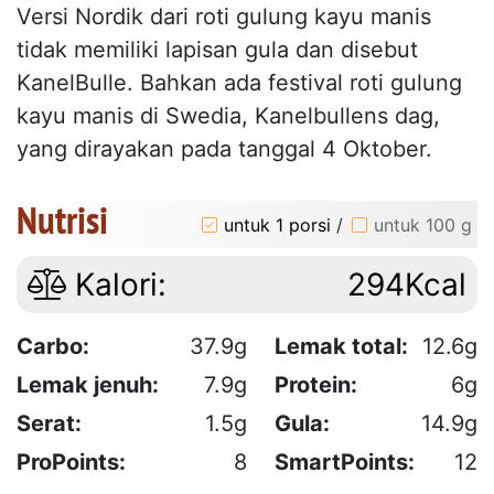
Versi Nordik dari roti gulung kayu manis
tidak memiliki lapisan gula dan disebut
KanelBulle. Bahkan ada festival roti gulung
kayu manis di Swedia, Kanelbullens dag,
yang dirayakan pada tanggal 4 Oktober.
Nutrisi
untuk 1 porsi
/
untuk 100 g
Kalori:
294Kcal
Carbo:
37.9g
Lemak total:
12.6g
Lemak jenuh:
7.9g
Protein:
6g
Serat:
1.5g
Gula:
14.9g
ProPoints:
8
SmartPoints:
12