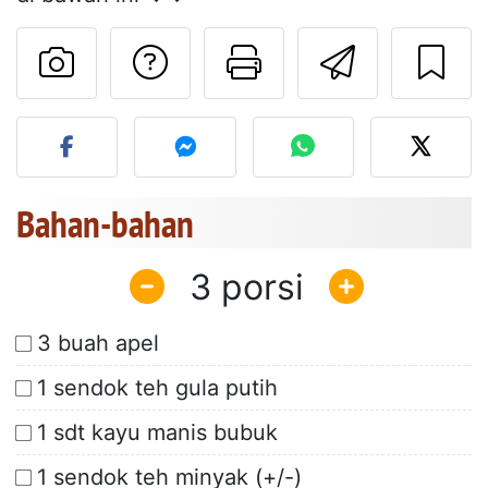
Mengajukan pertan
Cetak halama
Kirim r
Unggah foto Anda dari res
Bahan-bahan
3
3 buah apel
1 sendok teh gula putih
1 sdt kayu manis bubuk
1 sendok teh minyak (+/-)