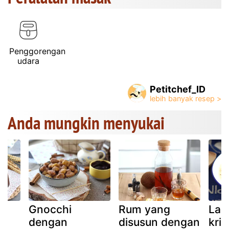
Penggorengan
udara
Petitchef_ID
Anda mungkin menyukai
Gnocchi
Rum yang
Las
dengan
disusun dengan
kri