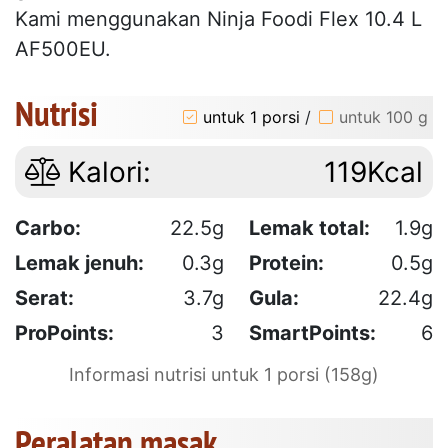
Kami menggunakan Ninja Foodi Flex 10.4 L
AF500EU.
Nutrisi
untuk 1 porsi
/
untuk 100 g
Kalori:
119Kcal
Carbo:
22.5g
Lemak total:
1.9g
Lemak jenuh:
0.3g
Protein:
0.5g
Serat:
3.7g
Gula:
22.4g
ProPoints:
3
SmartPoints:
6
Informasi nutrisi untuk 1 porsi (158g)
Peralatan masak