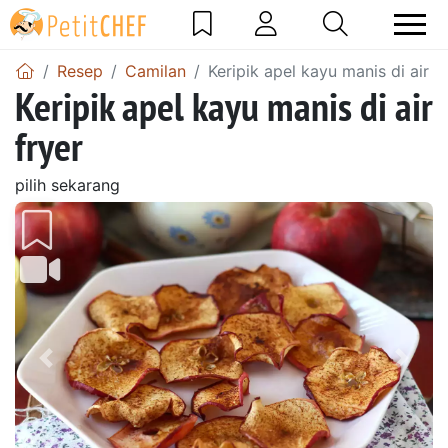
Resep
Camilan
Keripik apel kayu manis di air f
Keripik apel kayu manis di air
fryer
pilih sekarang
Sebelumnya
Beri