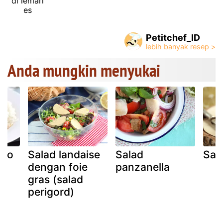
di lemari
es
Petitchef_ID
Anda mungkin menyukai
iko
Salad landaise
Salad
Sal
dengan foie
panzanella
gras (salad
perigord)