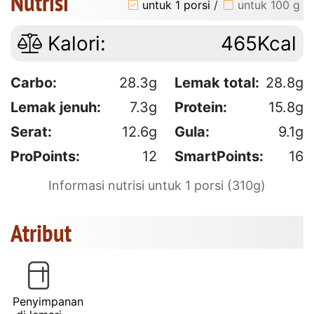
Nutrisi
untuk 1 porsi
/
untuk 100 g
Kalori:
465Kcal
Carbo:
28.3g
Lemak total:
28.8g
Lemak jenuh:
7.3g
Protein:
15.8g
Serat:
12.6g
Gula:
9.1g
ProPoints:
12
SmartPoints:
16
Informasi nutrisi untuk 1 porsi (310g)
Atribut
Penyimpanan