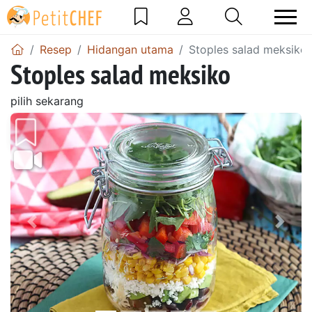
Resep
Hidangan utama
Stoples salad meksiko
Stoples salad meksiko
pilih sekarang
Sebelumnya
Beri