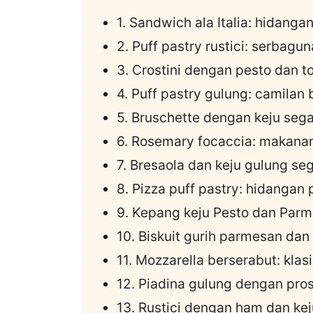
1. Sandwich ala Italia: hidangan
2. Puff pastry rustici: serbag
3. Crostini dengan pesto dan t
4. Puff pastry gulung: camilan b
5. Bruschette dengan keju sega
6. Rosemary focaccia: makana
7. Bresaola dan keju gulung se
8. Pizza puff pastry: hidanga
9. Kepang keju Pesto dan Parme
10. Biskuit gurih parmesan dan
11. Mozzarella berserabut: klas
12. Piadina gulung dengan pros
13. Rustici dengan ham dan keju