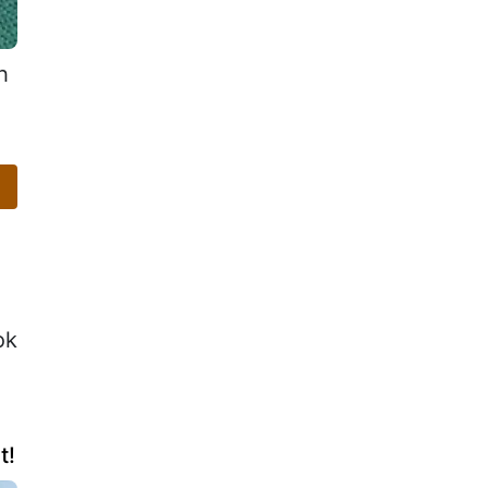
h
ok
t!