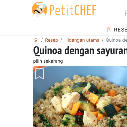
RES
Resep
Hidangan utama
Quinoa d
Quinoa dengan sayura
pilih sekarang
Sebelumnya