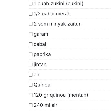
1 buah zukini (cukini)
1/2 cabai merah
2 sdm minyak zaitun
garam
cabai
paprika
jintan
air
Quinoa
120 gr quinoa (mentah)
240 ml air