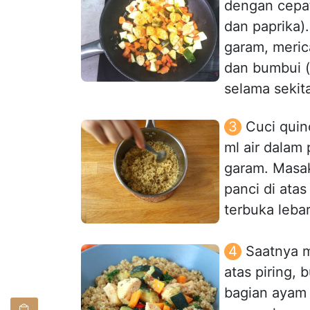
dengan cepat
dan paprika)
garam, merica
dan bumbui (
selama sekit
Cuci quin
ml air dalam
garam. Masak
panci di ata
terbuka lebar.
Saatnya m
atas piring,
bagian ayam 