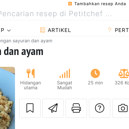
Tambahkan resep Anda
EP
ARTIKEL
PERT
engan sayuran dan ayam
n dan ayam
Hidangan
Sangat
25 min
326 Kc
utama
Mudah
Kirim resep ini 
Cetak hala
Meng
Berikutnya
U