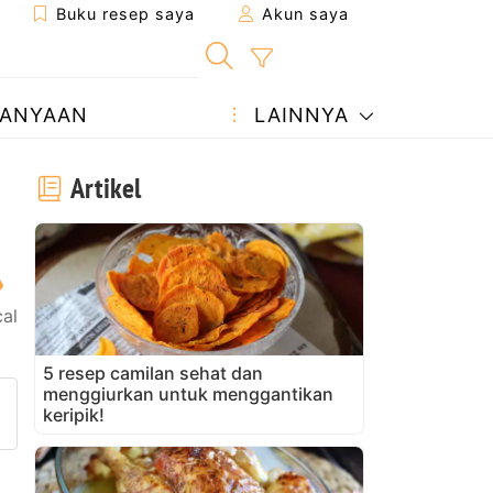
Buku resep saya
Akun saya
ANYAAN
LAINNYA
Artikel
al
5 resep camilan sehat dan
menggiurkan untuk menggantikan
ke teman
man ini
ajukan pertanyaan kepada pe
keripik!
nggah foto Anda dari resep in