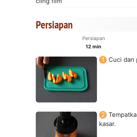
cling film
Persiapan
Persiapan
12 min
Cuci dan 
Tempatkan
kasar.