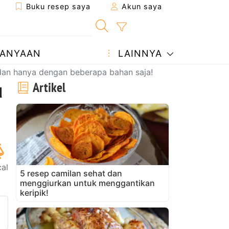
Buku resep saya
Akun saya
ANYAAN
LAINNYA
dan hanya dengan beberapa bahan saja!
u
Artikel
al
5 resep camilan sehat dan
menggiurkan untuk menggantikan
keripik!
ke teman
man ini
ajukan pertanyaan kepada pe