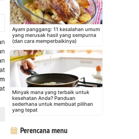
nggah foto Anda dari resep in
Ayam panggang: 11 kesalahan umum
yang merusak hasil yang sempurna
(dan cara memperbaikinya)
an
an
an
at
am
at
Minyak mana yang terbaik untuk
kesehatan Anda? Panduan
sederhana untuk membuat pilihan
yang tepat
Perencana menu