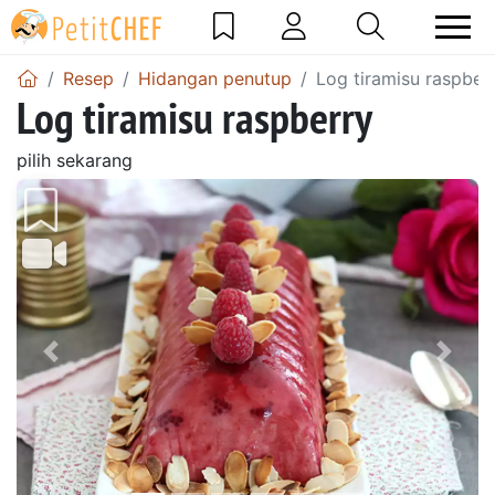
Resep
Hidangan penutup
Log tiramisu raspber
Log tiramisu raspberry
pilih sekarang
Sebelumnya
Beri