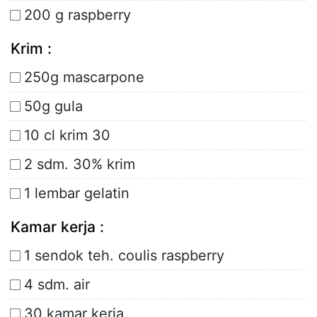
200 g raspberry
Krim :
250g mascarpone
50g gula
10 cl krim 30
2 sdm. 30% krim
1 lembar gelatin
Kamar kerja :
1 sendok teh. coulis raspberry
4 sdm. air
30 kamar kerja