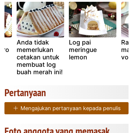
Anda tidak
Log pai
Ras
ero
memerlukan
meringue
mas
cetakan untuk
lemon
vol
membuat log
buah merah ini!
Pertanyaan
Mengajukan pertanyaan kepada penulis
Foto anggota yang memasak