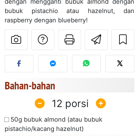
dengan mengganti bubuk almond dengan
bubuk pistachio atau hazelnut, dan
raspberry dengan blueberry!
Mengajukan pertan
Cetak halama
Kirim r
Unggah foto Anda dari res
Bahan-bahan
12
50g bubuk almond (atau bubuk
pistachio/kacang hazelnut)