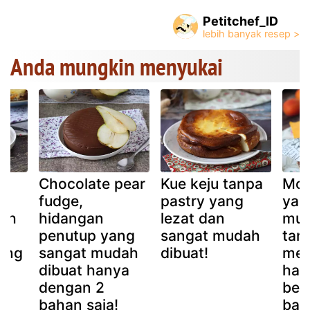
Petitchef_ID
Anda mungkin menyukai
r
Chocolate pear
Kue keju tanpa
Mou
y,
fudge,
pastry yang
yan
ah
hidangan
lezat dan
mud
k
penutup yang
sangat mudah
tan
ang
sangat mudah
dibuat!
mem
dibuat hanya
han
dengan 2
beb
bahan saja!
bah