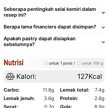
Seberapa pentingkah selai kemiri dalam
resep ini?
Berapa lama financiers dapat disimpan?
Apakah pastry dapat disiapkan
sebelumnya?
Nutrisi
untuk 1 porsi
/
untuk 100 g
Kalori:
127Kcal
Carbo:
11.8g
Lemak total:
7.4g
Lemak jenuh:
3.6g
Protein:
2.6g
Serat:
0.7g
Gula:
8.9g