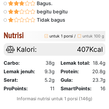
Bagus.
begitu begitu
Tidak bagus
Nutrisi
untuk 1 porsi
/
untuk 100 g
Kalori:
407Kcal
Carbo:
38g
Lemak total:
18.4g
Lemak jenuh:
9.3g
Protein:
20.8g
Serat:
5.2g
Gula:
23.7g
ProPoints:
11
SmartPoints:
16
Informasi nutrisi untuk 1 porsi (146g)