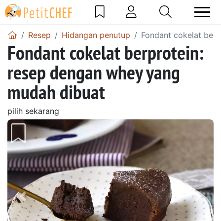
Resep
Hidangan penutup
Fondant cokelat ber
Fondant cokelat berprotein:
resep dengan whey yang
mudah dibuat
pilih sekarang
Sebelumnya
Beri