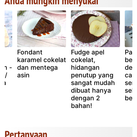
Anda mungkin menyukai
Fondant
Fudge apel
Pan
karamel cokelat
cokelat,
ber
ah -
dan mentega
hidangan
den
n /
asin
penutup yang
cam
sa
sangat mudah
sem
dibuat hanya
seb
dengan 2
ber
bahan!
Pertanyaan