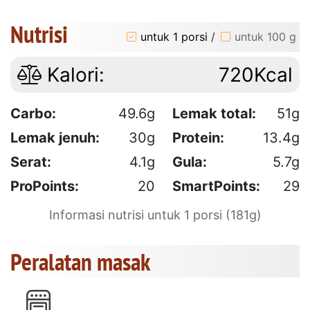
Nutrisi
untuk 1 porsi
/
untuk 100 g
Kalori:
720Kcal
Carbo:
49.6g
Lemak total:
51g
Lemak jenuh:
30g
Protein:
13.4g
Serat:
4.1g
Gula:
5.7g
ProPoints:
20
SmartPoints:
29
Informasi nutrisi untuk 1 porsi (181g)
Peralatan masak