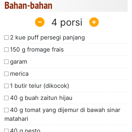
Bahan-bahan
4
2 kue puff persegi panjang
150 g fromage frais
garam
merica
1 butir telur (dikocok)
40 g buah zaitun hijau
40 g tomat yang dijemur di bawah sinar
matahari
40 g pesto