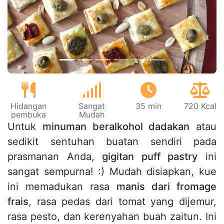
Sebelumnya
Beri
Hidangan
Sangat
35 min
720 Kcal
pembuka
Mudah
Untuk
minuman beralkohol dadakan
atau
sedikit sentuhan buatan sendiri pada
prasmanan Anda,
gigitan puff pastry
ini
sangat sempurna! :) Mudah disiapkan, kue
ini memadukan rasa
manis dari fromage
frais
, rasa pedas dari tomat yang dijemur,
rasa pesto, dan kerenyahan buah zaitun. Ini