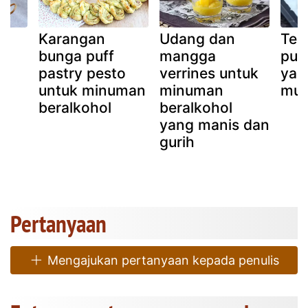
l
Karangan
Udang dan
Tel
bunga puff
mangga
puf
pastry pesto
verrines untuk
yan
untuk minuman
minuman
mu
beralkohol
beralkohol
yang manis dan
gurih
Pertanyaan
Mengajukan pertanyaan kepada penulis