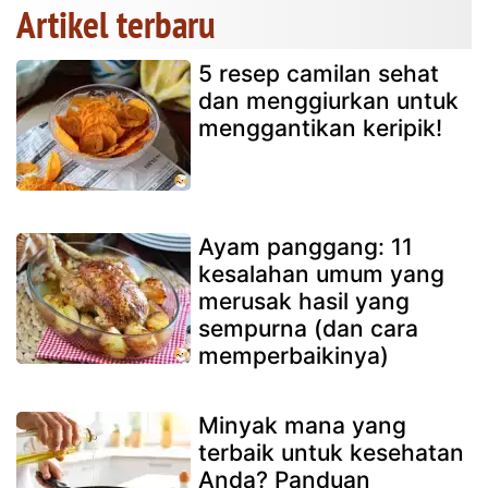
Artikel terbaru
5 resep camilan sehat
dan menggiurkan untuk
menggantikan keripik!
Ayam panggang: 11
kesalahan umum yang
merusak hasil yang
sempurna (dan cara
memperbaikinya)
Minyak mana yang
terbaik untuk kesehatan
Anda? Panduan