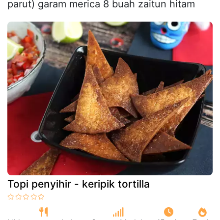
parut) garam merica 8 buah zaitun hitam
Topi penyihir - keripik tortilla