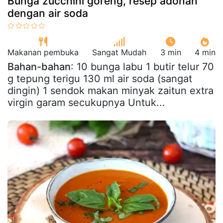
Bunga zucchini goreng, resep adonan
dengan air soda
Makanan pembuka
Sangat Mudah
3 min
4 min
Bahan-bahan
: 10 bunga labu 1 butir telur 70
g tepung terigu 130 ml air soda (sangat
dingin) 1 sendok makan minyak zaitun extra
virgin garam secukupnya Untuk...