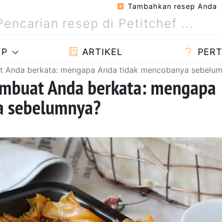
Tambahkan resep Anda
EP
ARTIKEL
PERT
t Anda berkata: mengapa Anda tidak mencobanya sebelu
embuat Anda berkata: mengapa
a sebelumnya?