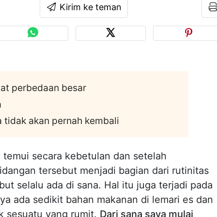
Kirim ke teman
at perbedaan besar
a
 tidak akan pernah kembali
temui secara kebetulan dan setelah
idangan tersebut menjadi bagian dari rutinitas
t selalu ada di sana. Hal itu juga terjadi pada
ya ada sedikit bahan makanan di lemari es dan
k sesuatu yang rumit.
Dari sana saya mulai