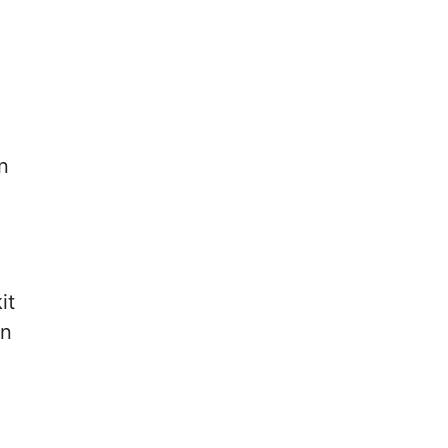
g
n
it
an