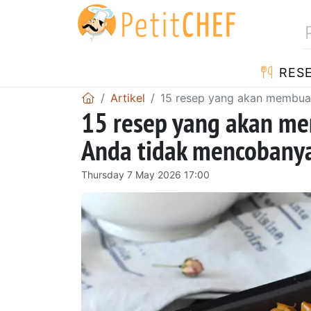
RES
Artikel
15 resep yang akan membua
15 resep yang akan m
Anda tidak mencobany
Thursday 7 May 2026 17:00