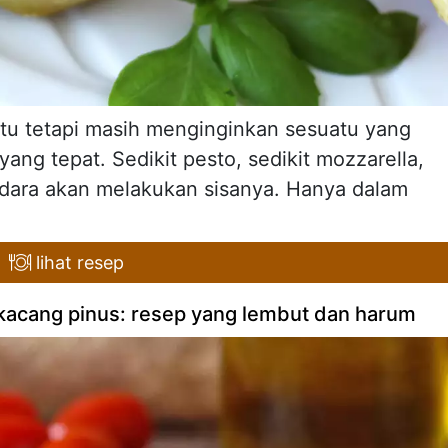
tu tetapi masih menginginkan sesuatu yang
n yang tepat. Sedikit pesto, sedikit mozzarella,
udara akan melakukan sisanya. Hanya dalam
lihat resep
kacang pinus: resep yang lembut dan harum