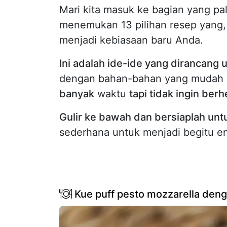
Mari kita masuk ke bagian yang pa
menemukan 13 pilihan resep yang,
menjadi kebiasaan baru Anda.
Ini adalah ide-ide yang dirancang
dengan bahan-bahan yang mudah d
banyak
waktu
tapi tidak ingin ber
Gulir ke bawah dan bersiaplah untu
sederhana untuk menjadi begitu en
Kue puff pesto mozzarella deng