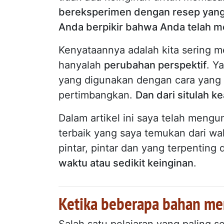
bereksperimen dengan resep yang
Anda berpikir bahwa Anda telah
Kenyataannya adalah kita sering m
hanyalah
perubahan perspektif
. Y
yang digunakan dengan cara yang 
pertimbangkan.
Dan dari situlah ke
Dalam artikel ini saya telah men
terbaik yang saya temukan dari w
pintar, pintar dan yang terpenting 
waktu atau sedikit keinginan
.
Ketika beberapa bahan m
Salah satu pelajaran yang paling 