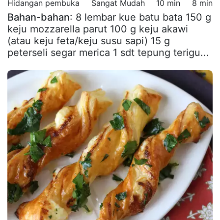
Hidangan pembuka
Sangat Mudah
10 min
8 min
Bahan-bahan
: 8 lembar kue batu bata 150 g
keju mozzarella parut 100 g keju akawi
(atau keju feta/keju susu sapi) 15 g
peterseli segar merica 1 sdt tepung terigu...