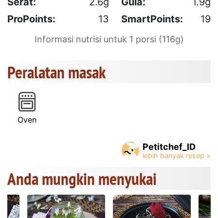
Serat:
2.6g
Gula:
1.9g
ProPoints:
13
SmartPoints:
19
Informasi nutrisi untuk 1 porsi (116g)
Peralatan masak
Oven
Petitchef_ID
Anda mungkin menyukai