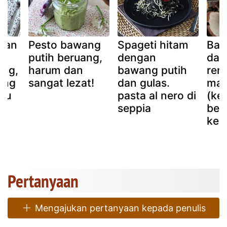
ngan
Pesto bawang
Spageti hitam
Baw
,
putih beruang,
dengan
dan
ong,
harum dan
bawang putih
rem
ang
sangat lezat!
dan gulas.
mag
eju
pasta al nero di
(ke
seppia
ber
kede
Pertanyaan
Mengajukan pertanyaan kepada penulis