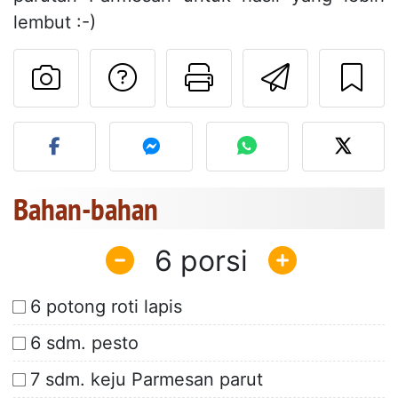
lembut :-)
Mengajukan pertan
Cetak halama
Kirim r
Unggah foto Anda dari res
Bahan-bahan
6
6 potong roti lapis
6 sdm. pesto
7 sdm. keju Parmesan parut