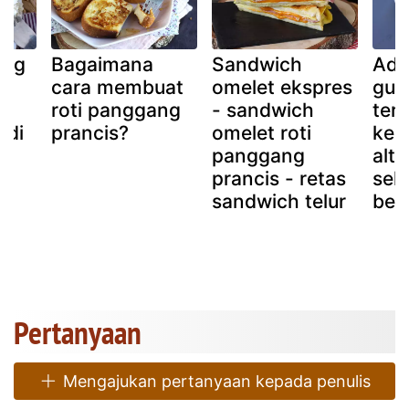
ang
Bagaimana
Sandwich
Ado
ng
cara membuat
omelet ekspres
gur
h
roti panggang
- sandwich
terb
 di
prancis?
omelet roti
ken
si
panggang
alte
prancis - retas
seh
sandwich telur
beb
n
Pertanyaan
Mengajukan pertanyaan kepada penulis