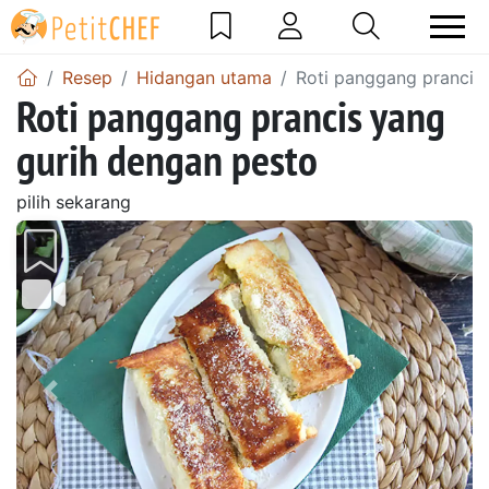
Resep
Hidangan utama
Roti panggang prancis
Roti panggang prancis yang
gurih dengan pesto
pilih sekarang
Sebelumnya
Beri