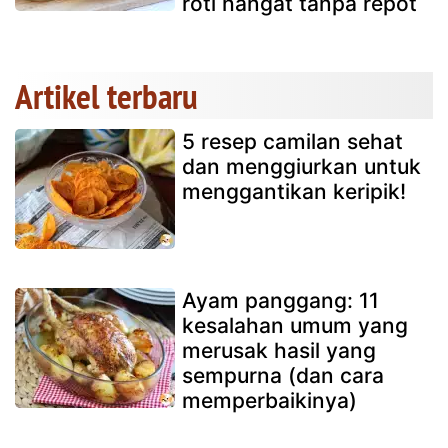
roti hangat tanpa repot
Artikel terbaru
5 resep camilan sehat
dan menggiurkan untuk
menggantikan keripik!
Ayam panggang: 11
kesalahan umum yang
merusak hasil yang
sempurna (dan cara
memperbaikinya)