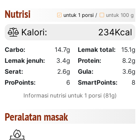
Nutrisi
untuk 1 porsi
/
untuk 100 g
Kalori:
234Kcal
Carbo:
14.7g
Lemak total:
15.1g
Lemak jenuh:
3.4g
Protein:
8.2g
Serat:
2.6g
Gula:
3.6g
ProPoints:
6
SmartPoints:
8
Informasi nutrisi untuk 1 porsi (81g)
Peralatan masak