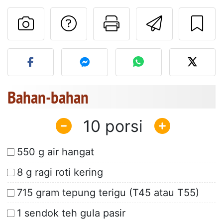
Mengajukan pertan
Cetak halama
Kirim r
Unggah foto Anda dari res
Bahan-bahan
10
550 g air hangat
8 g ragi roti kering
715 gram tepung terigu (T45 atau T55)
1 sendok teh gula pasir