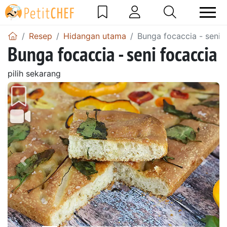
Resep
Hidangan utama
Bunga focaccia - seni 
Bunga focaccia - seni focaccia
pilih sekarang
Sebelumnya
Beri