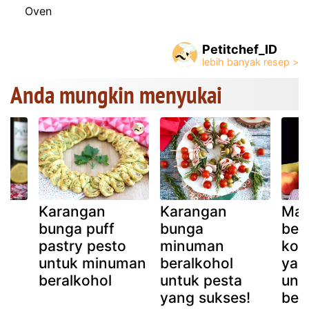
Oven
Petitchef_ID
Anda mungkin menyukai
Karangan
Karangan
Mart
up
bunga puff
bunga
beb
,
pastry pesto
minuman
kok
g
untuk minuman
beralkohol
yan
beralkohol
untuk pesta
unt
yang sukses!
ber