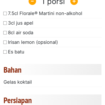
1
7.5cl Florale® Martini non-alkohol
3cl jus apel
8cl air soda
Irisan lemon (opsional)
Es batu
Bahan
Gelas koktail
Persiapan