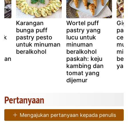
Karangan
Wortel puff
Gigi
bunga puff
pastry yang
pas
tuk
pastry pesto
lucu untuk
cep
untuk minuman
minuman
mud
beralkohol
beralkohol
min
 dan
paskah: keju
ber
kambing dan
yan
tomat yang
dijemur
Pertanyaan
Mengajukan pertanyaan kepada penulis