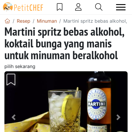
Resep
Minuman
Martini spritz bebas alkohol,
Martini spritz bebas alkohol,
koktail bunga yang manis
untuk minuman beralkohol
pilih sekarang
Sebelumnya
Beri