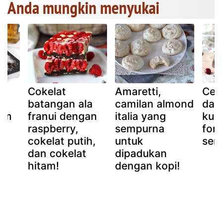
Anda mungkin menyukai
a
Cokelat
Amaretti,
Ceri
an
batangan ala
camilan almond
dan
rim
franui dengan
italia yang
kue
raspberry,
sempurna
fon
cokelat putih,
untuk
sem
dan cokelat
dipadukan
hitam!
dengan kopi!