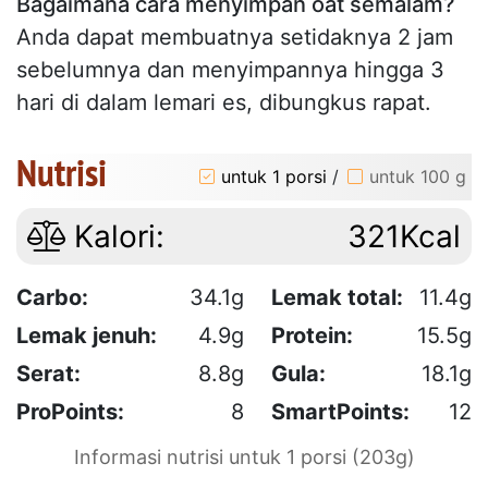
Bagaimana cara menyimpan oat semalam?
Anda dapat membuatnya setidaknya 2 jam
sebelumnya dan menyimpannya hingga 3
hari di dalam lemari es, dibungkus rapat.
Nutrisi
untuk 1 porsi
/
untuk 100 g
Kalori:
321Kcal
Carbo:
34.1g
Lemak total:
11.4g
Lemak jenuh:
4.9g
Protein:
15.5g
Serat:
8.8g
Gula:
18.1g
ProPoints:
8
SmartPoints:
12
Informasi nutrisi untuk 1 porsi (203g)