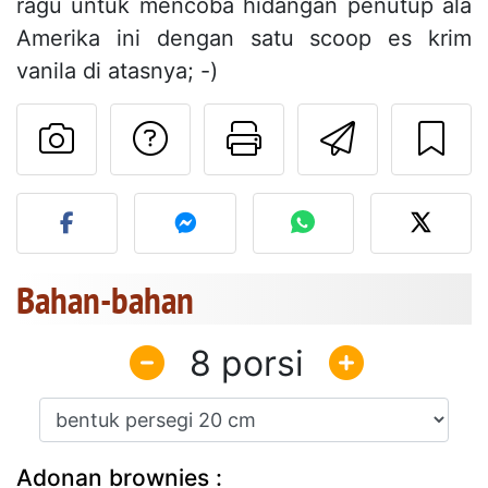
ragu untuk mencoba hidangan penutup ala
Amerika ini dengan satu scoop es krim
vanila di atasnya; -)
Mengajukan pertan
Cetak halama
Kirim r
Unggah foto Anda dari res
Bahan-bahan
8
Adonan brownies :