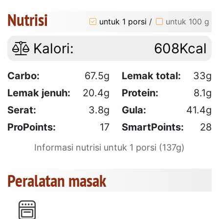
Nutrisi
untuk 1 porsi
/
untuk 100 g
Kalori:
608Kcal
Carbo:
67.5g
Lemak total:
33g
Lemak jenuh:
20.4g
Protein:
8.1g
Serat:
3.8g
Gula:
41.4g
ProPoints:
17
SmartPoints:
28
Informasi nutrisi untuk 1 porsi (137g)
Peralatan masak