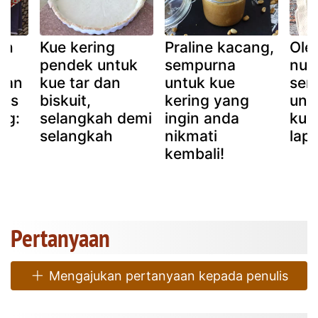
ah
Kue kering
Praline kacang,
Ole
pendek untuk
sempurna
nute
dan
kue tar dan
untuk kue
sem
tas
biskuit,
kering yang
unt
ng:
selangkah demi
ingin anda
kue
selangkah
nikmati
lap
kembali!
Pertanyaan
Mengajukan pertanyaan kepada penulis